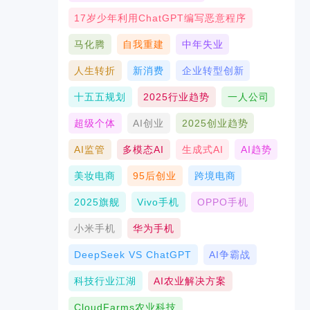
17岁少年利用ChatGPT编写恶意程序
马化腾
自我重建
中年失业
人生转折
新消费
企业转型创新
十五五规划
2025行业趋势
一人公司
超级个体
AI创业
2025创业趋势
AI监管
多模态AI
生成式AI
AI趋势
美妆电商
95后创业
跨境电商
2025旗舰
Vivo手机
OPPO手机
小米手机
华为手机
DeepSeek VS ChatGPT
AI争霸战
科技行业江湖
AI农业解决方案
CloudFarms农业科技