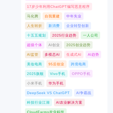
17岁少年利用ChatGPT编写恶意程序
马化腾
自我重建
中年失业
人生转折
新消费
企业转型创新
十五五规划
2025行业趋势
一人公司
超级个体
AI创业
2025创业趋势
AI监管
多模态AI
生成式AI
AI趋势
美妆电商
95后创业
跨境电商
2025旗舰
Vivo手机
OPPO手机
小米手机
华为手机
DeepSeek VS ChatGPT
AI争霸战
科技行业江湖
AI农业解决方案
CloudFarms农业科技