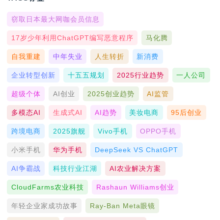
窃取日本最大网咖会员信息
17岁少年利用ChatGPT编写恶意程序
马化腾
自我重建
中年失业
人生转折
新消费
企业转型创新
十五五规划
2025行业趋势
一人公司
超级个体
AI创业
2025创业趋势
AI监管
多模态AI
生成式AI
AI趋势
美妆电商
95后创业
跨境电商
2025旗舰
Vivo手机
OPPO手机
小米手机
华为手机
DeepSeek VS ChatGPT
AI争霸战
科技行业江湖
AI农业解决方案
CloudFarms农业科技
Rashaun Williams创业
年轻企业家成功故事
Ray-Ban Meta眼镜