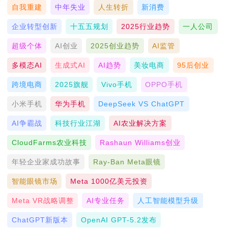
自我重建
中年失业
人生转折
新消费
企业转型创新
十五五规划
2025行业趋势
一人公司
超级个体
AI创业
2025创业趋势
AI监管
多模态AI
生成式AI
AI趋势
美妆电商
95后创业
跨境电商
2025旗舰
Vivo手机
OPPO手机
小米手机
华为手机
DeepSeek VS ChatGPT
AI争霸战
科技行业江湖
AI农业解决方案
CloudFarms农业科技
Rashaun Williams创业
年轻企业家成功故事
Ray-Ban Meta眼镜
智能眼镜市场
Meta 1000亿美元投资
Meta VR战略调整
AI专业任务
人工智能模型升级
ChatGPT新版本
OpenAI GPT-5.2发布