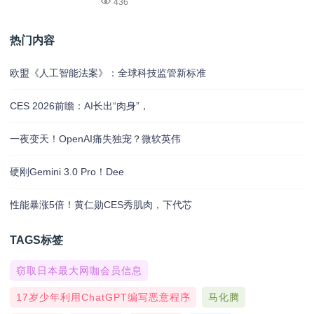
436
热门内容
欧盟《人工智能法案》：全球科技监管新标准
CES 2026前瞻：AI长出“肉身”，
一夜变天！OpenAI痛失独宠？微软英伟
硬刚Gemini 3.0 Pro！Dee
性能暴涨5倍！黄仁勋CES秀肌肉，下代芯
TAGS标签
窃取日本最大网咖会员信息
17岁少年利用ChatGPT编写恶意程序
马化腾