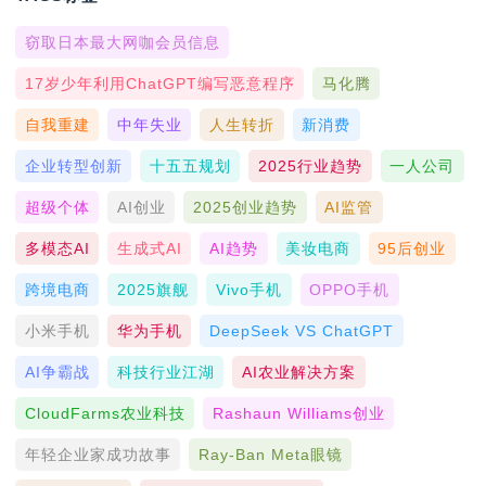
窃取日本最大网咖会员信息
17岁少年利用ChatGPT编写恶意程序
马化腾
自我重建
中年失业
人生转折
新消费
企业转型创新
十五五规划
2025行业趋势
一人公司
超级个体
AI创业
2025创业趋势
AI监管
多模态AI
生成式AI
AI趋势
美妆电商
95后创业
跨境电商
2025旗舰
Vivo手机
OPPO手机
小米手机
华为手机
DeepSeek VS ChatGPT
AI争霸战
科技行业江湖
AI农业解决方案
CloudFarms农业科技
Rashaun Williams创业
年轻企业家成功故事
Ray-Ban Meta眼镜