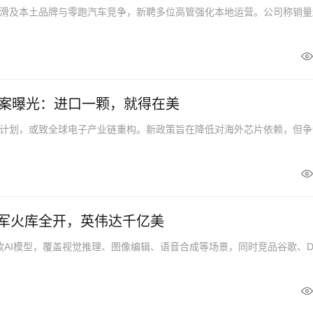
滑及本土品牌与零跑汽车竞争，新聘多位高管强化本地运营。公司称销量
案曝光：进口一颗，就得在美
计划，或致全球电子产业链重构。新政策旨在降低对海外芯片依赖，但争
I军火库全开，英伟达千亿美
多款AI模型，覆盖视觉推理、图像编辑、语音合成等场景，同时竞品谷歌、D.