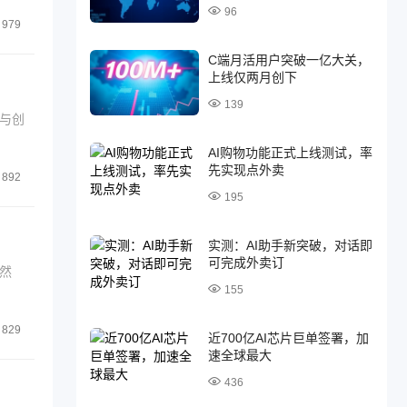
96
979
C端月活用户突破一亿大关，
上线仅两月创下
139
与创
AI购物功能正式上线测试，率
先实现点外卖
892
195
实测：AI助手新突破，对话即
可完成外卖订
然
155
829
近700亿AI芯片巨单签署，加
速全球最大
436