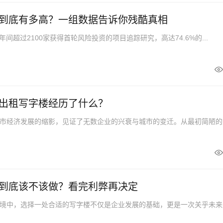
到底有多高？一组数据告诉你残酷真相
2年间超过2100家获得首轮风险投资的项目追踪研究，高达74.6%的...
出租写字楼经历了什么？
市经济发展的缩影，见证了无数企业的兴衰与城市的变迁。从最初简陋的
到底该不该做？看完利弊再决定
境中，选择一处合适的写字楼不仅是企业发展的基础，更是一次关乎未来