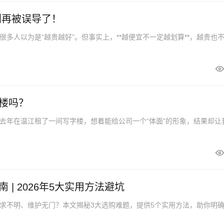
别再被误导了！
多人以为是“越贵越好”。但事实上，**越便宜不一定越划算**，越贵也不一
楼吗？
去年在温江租了一间写字楼，想着能给公司一个“体面”的形象，结果却让
| 2026年5大实用方法避坑
求不明、维护无门？本文揭秘3大选购难题，提供5个实用方法，助你明