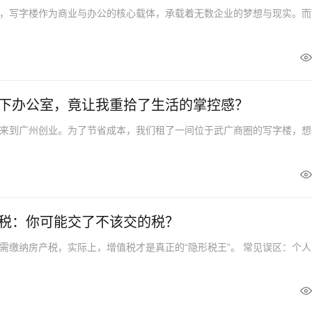
，写字楼作为商业与办公的核心载体，承载着无数企业的梦想与现实。而
下办公室，竟让我重拾了生活的掌控感？
来到广州创业。为了节省成本，我们租了一间位于武广商圈的写字楼，想
税：你可能交了不该交的税？
需缴纳房产税，实际上，增值税才是真正的“隐形税王”。 常见误区：个