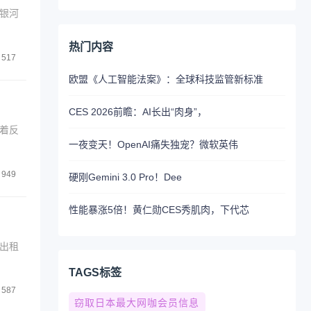
银河
热门内容
517
欧盟《人工智能法案》：全球科技监管新标准
CES 2026前瞻：AI长出“肉身”，
着反
一夜变天！OpenAI痛失独宠？微软英伟
949
硬刚Gemini 3.0 Pro！Dee
性能暴涨5倍！黄仁勋CES秀肌肉，下代芯
人出租
TAGS标签
587
窃取日本最大网咖会员信息