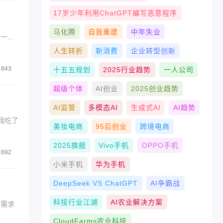
17岁少年利用ChatGPT编写恶意程序
马化腾
自我重建
中年失业
...
人生转折
新消费
企业转型创新
843
十五五规划
2025行业趋势
一人公司
超级个体
AI创业
2025创业趋势
AI监管
多模态AI
生成式AI
AI趋势
我吃了
美妆电商
95后创业
跨境电商
2025旗舰
Vivo手机
OPPO手机
692
小米手机
华为手机
DeepSeek VS ChatGPT
AI争霸战
科技行业江湖
AI农业解决方案
确需求
CloudFarms农业科技