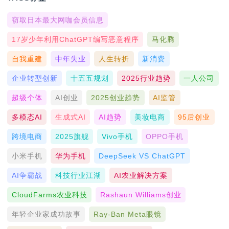
窃取日本最大网咖会员信息
17岁少年利用ChatGPT编写恶意程序
马化腾
自我重建
中年失业
人生转折
新消费
企业转型创新
十五五规划
2025行业趋势
一人公司
超级个体
AI创业
2025创业趋势
AI监管
多模态AI
生成式AI
AI趋势
美妆电商
95后创业
跨境电商
2025旗舰
Vivo手机
OPPO手机
小米手机
华为手机
DeepSeek VS ChatGPT
AI争霸战
科技行业江湖
AI农业解决方案
CloudFarms农业科技
Rashaun Williams创业
年轻企业家成功故事
Ray-Ban Meta眼镜