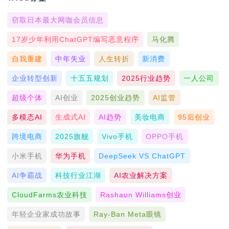
窃取日本最大网咖会员信息
17岁少年利用ChatGPT编写恶意程序
马化腾
自我重建
中年失业
人生转折
新消费
企业转型创新
十五五规划
2025行业趋势
一人公司
超级个体
AI创业
2025创业趋势
AI监管
多模态AI
生成式AI
AI趋势
美妆电商
95后创业
跨境电商
2025旗舰
Vivo手机
OPPO手机
小米手机
华为手机
DeepSeek VS ChatGPT
AI争霸战
科技行业江湖
AI农业解决方案
CloudFarms农业科技
Rashaun Williams创业
年轻企业家成功故事
Ray-Ban Meta眼镜