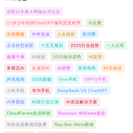
窃取日本最大网咖会员信息
17岁少年利用ChatGPT编写恶意程序
马化腾
自我重建
中年失业
人生转折
新消费
企业转型创新
十五五规划
2025行业趋势
一人公司
超级个体
AI创业
2025创业趋势
AI监管
多模态AI
生成式AI
AI趋势
美妆电商
95后创业
跨境电商
2025旗舰
Vivo手机
OPPO手机
小米手机
华为手机
DeepSeek VS ChatGPT
AI争霸战
科技行业江湖
AI农业解决方案
CloudFarms农业科技
Rashaun Williams创业
年轻企业家成功故事
Ray-Ban Meta眼镜