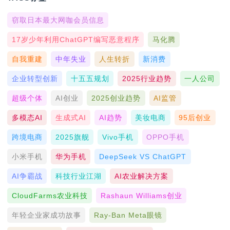
窃取日本最大网咖会员信息
17岁少年利用ChatGPT编写恶意程序
马化腾
自我重建
中年失业
人生转折
新消费
企业转型创新
十五五规划
2025行业趋势
一人公司
超级个体
AI创业
2025创业趋势
AI监管
多模态AI
生成式AI
AI趋势
美妆电商
95后创业
跨境电商
2025旗舰
Vivo手机
OPPO手机
小米手机
华为手机
DeepSeek VS ChatGPT
AI争霸战
科技行业江湖
AI农业解决方案
CloudFarms农业科技
Rashaun Williams创业
年轻企业家成功故事
Ray-Ban Meta眼镜