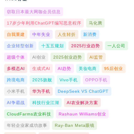
窃取日本最大网咖会员信息
17岁少年利用ChatGPT编写恶意程序
马化腾
自我重建
中年失业
人生转折
新消费
企业转型创新
十五五规划
2025行业趋势
一人公司
超级个体
AI创业
2025创业趋势
AI监管
多模态AI
生成式AI
AI趋势
美妆电商
95后创业
跨境电商
2025旗舰
Vivo手机
OPPO手机
小米手机
华为手机
DeepSeek VS ChatGPT
AI争霸战
科技行业江湖
AI农业解决方案
CloudFarms农业科技
Rashaun Williams创业
年轻企业家成功故事
Ray-Ban Meta眼镜