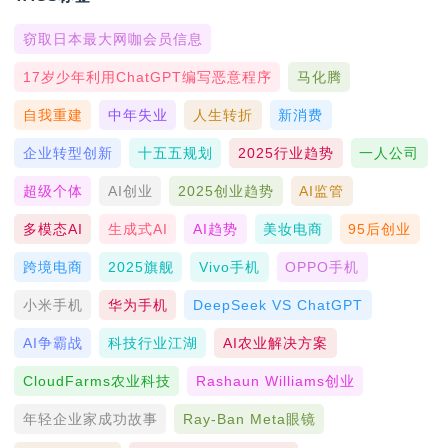
窃取日本最大网咖会员信息
17岁少年利用ChatGPT编写恶意程序
马化腾
自我重建
中年失业
人生转折
新消费
企业转型创新
十五五规划
2025行业趋势
一人公司
超级个体
AI创业
2025创业趋势
AI监管
多模态AI
生成式AI
AI趋势
美妆电商
95后创业
跨境电商
2025旗舰
Vivo手机
OPPO手机
小米手机
华为手机
DeepSeek VS ChatGPT
AI争霸战
科技行业江湖
AI农业解决方案
CloudFarms农业科技
Rashaun Williams创业
年轻企业家成功故事
Ray-Ban Meta眼镜