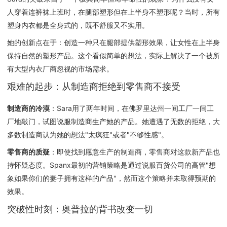
人穿着连裤袜上班时，在腿部塑形但在上半身不塑形呢？当时，所有
塑身内衣都是全身式的，既不舒服又不实用。
她的创新点在于：创造一种只在腿部提供塑形效果，让女性在上半身
保持自然的塑形产品。这个看似简单的想法，实际上解决了一个被所
有大型内衣厂商忽视的市场需求。
艰难的起步：从制造商拒绝到零售商不接受
制造商的冷漠
：Sara用了两年时间，在佛罗里达州一间工厂一间工
厂地敲门，试图说服制造商生产她的产品。她遭遇了无数的拒绝，大
多数制造商认为她的想法"太疯狂"或者"不够性感"。
零售商的质疑
：即使找到愿意生产的制造商，零售商对这款新产品也
持怀疑态度。Spanx最初的营销策略是通过说服百货公司的高管"想
象如果你们的妻子拥有这样的产品"，然而这个策略并未取得预期的
效果。
突破性时刻：奥普拉的背书改变一切