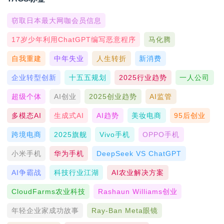
窃取日本最大网咖会员信息
17岁少年利用ChatGPT编写恶意程序
马化腾
自我重建
中年失业
人生转折
新消费
企业转型创新
十五五规划
2025行业趋势
一人公司
超级个体
AI创业
2025创业趋势
AI监管
多模态AI
生成式AI
AI趋势
美妆电商
95后创业
跨境电商
2025旗舰
Vivo手机
OPPO手机
小米手机
华为手机
DeepSeek VS ChatGPT
AI争霸战
科技行业江湖
AI农业解决方案
CloudFarms农业科技
Rashaun Williams创业
年轻企业家成功故事
Ray-Ban Meta眼镜