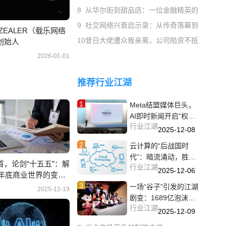
8
从华尔街到甜品店：一位金融精英的冰淇淋
9
社交网络兴衰启示录：从传奇落幕到生态更
ZEALER（载乐网络
10
昔日大佬遭众叛亲离，公司陷资不抵债困境
创始人
2026-01-01
推荐行业江湖
1
Meta结盟媒体巨头，
AI即时新闻开启“权力
行业江湖
游戏”新江湖
2025-12-08
2
云计算的“后战国时
代”：暗流涌动，胜负
首，论剑“十五五”：解
行业江湖
未分
2025-12-06
5年底商业世界的变局
3
一场“谷子”引发的江湖
2025-12-19
剧变：1689亿泡沫膨
行业江湖
胀与破碎的200
2025-12-09