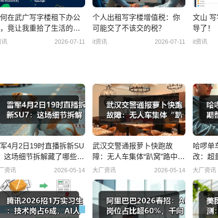
何在武广写字楼租下办公
个人出租写字楼增值税：你
文山 
，竟让我重拾了生活的掌
可能交了不该交的税？
导了！
感？
资讯
2026-07-11
it资讯
2026-07-11
it资讯
军4月2日19时直播拆新SU
武汉交警通报萝卜快跑故
哈啰单
：这场细节拆解藏了哪些硬
障：无人车集体“趴窝”路中，
改：超
？
谁该负责？
厂资讯
2026-05-14
大厂资讯
2026-05-14
大厂资讯