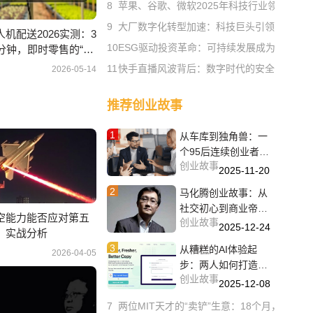
8
苹果、谷歌、微软2025年科技行业领导权争
9
大厂数字化转型加速：科技巨头引领产业变
机配送2026实测：3
10
ESG驱动投资革命：可持续发展成为融资新
5分钟，即时零售的“最
11
快手直播风波背后：数字时代的安全攻防战
2026-05-14
推荐创业故事
1
从车库到独角兽：一
个95后连续创业者的
创业故事
传奇
2025-11-20
2
马化腾创业故事：从
社交初心到商业帝国
空能力能否应对第五
创业故事
的崛起之路
2025-12-24
？实战分析
3
从糟糕的AI体验起
2026-04-05
步：两人如何打造出
创业故事
价值百万美元的UX写
2025-12-08
作助
7
两位MIT天才的“卖铲”生意：18个月，解决A