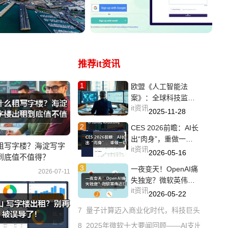
行业组织的权责边界
雷军谈天使投资经历与寻找未来
推荐it资讯
1
欧盟《人工智能法
案》：全球科技监管
it资讯
新标准的诞生与深远
2025-11-28
影响
2
CES 2026前瞻：AI长
出“肉身”，重做一切硬
租写字楼？海淀写字
it资讯
件？
2026-05-16
到底值不值得？
3
一夜变天！OpenAI痛
2026-07-11
失独宠？微软英伟达
it资讯
狂砸150
2026-05-22
7
量子计算迈入商业化时代，科技巨头竞相布
8
2025年微软十大要闻回顾——AI支出、巨