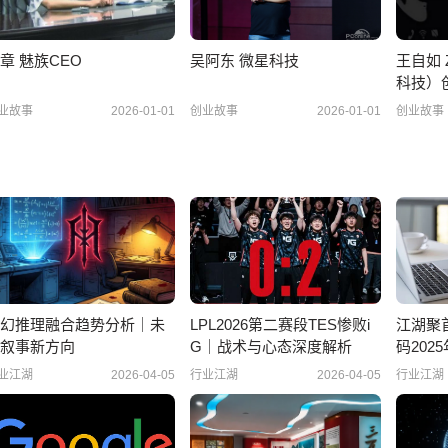
章 魅族CEO
吴阿东 微星科技
王自如 
科技）
业故事
2026-01-01
创业故事
2026-01-01
创业故事
幻推理融合趋势分析｜未
LPL2026第二赛段TES惨败i
江湖聚
叙事新方向
G｜战术与心态深度解析
码202
与新
业江湖
2026-04-05
行业江湖
2026-04-05
行业江湖