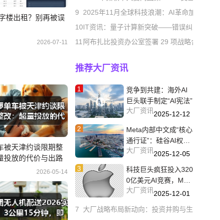
9
2025年11月全球科技浪潮：AI革命加速，3
写字楼出租？别再被误
10
IT资讯：量子计算新突破——错误纠正迈出
11
阿布扎比投资办公室签署 29 项战略合作协
2026-07-11
推荐大厂资讯
1
竞争到共建：海外AI
巨头联手制定“AI宪法”
大厂资讯
2025-12-12
2
Meta内部中文成“核心
通行证”：硅谷AI权力
车被天津约谈限期整
大厂资讯
结构正在东方迁
2025-12-05
量投放的代价与出路
3
科技巨头疯狂投入320
2026-05-14
0亿美元AI竞赛，Met
大厂资讯
a、微软领跑时
2025-12-01
7
大厂战略布局新动向：投资并购与生态合作