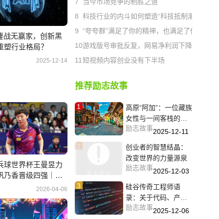
7
当今市场竞争的制胜之道
8
科技行业的内斗如何塑造“科技抵制潮”
9
“夸夸群”满足了你的精神，也满足了他的钱袋
湖鏖战无赢家，创新黑
10
游戏版号审批反复，网易净利润下降四成
重塑行业格局？
11
短视频内容创业没有下半场
2025-12-14
推荐励志故事
1
高原“阿加”：一位藏族
女性与一间客栈的二
励志故事
十年守望
2025-12-11
2
创业者的智慧结晶：
改变世界的力量源泉
乓球世界杯王曼昱力
励志故事
2025-12-03
帆乃香晋级四强｜赛
3
略
硅谷传奇工程师语
2026-04-06
录：关于代码、产品
励志故事
与人生的20条思考
2025-12-06