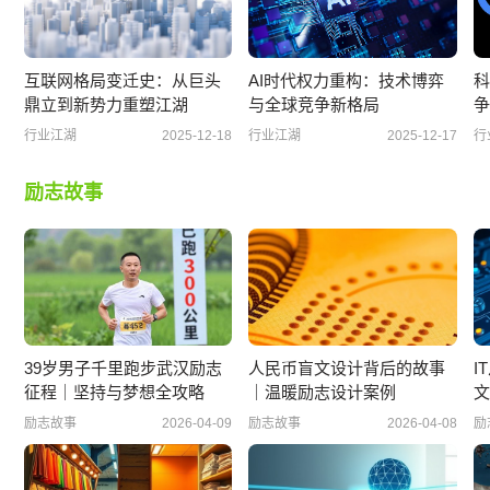
互联网格局变迁史：从巨头
AI时代权力重构：技术博弈
科
鼎立到新势力重塑江湖
与全球竞争新格局
争
行业江湖
2025-12-18
行业江湖
2025-12-17
行
励志故事
39岁男子千里跑步武汉励志
人民币盲文设计背后的故事
I
征程｜坚持与梦想全攻略
｜温暖励志设计案例
文
励志故事
2026-04-09
励志故事
2026-04-08
励