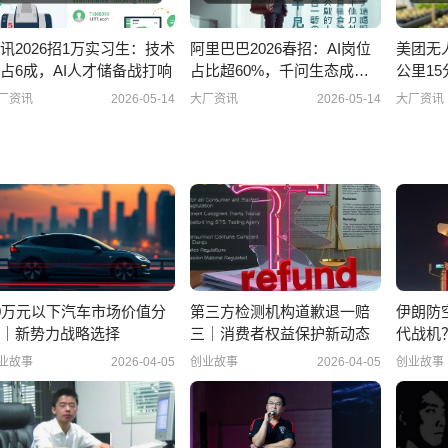
讯2026招1万实习生：技术
阿里巴巴2026春招：AI岗位
美团无人
占6成，AI人才储备战打响
占比超60%，千问生态成最
公里1
大变
后
厂资讯
2026-05-14
大厂资讯
2026-05-14
大厂资讯
0万元以下汽车市场价值分
第三方检测机构道歉退一赔
伊朗防
｜新势力战略选择
三｜消费者权益保护新动态
代战机
业故事
2026-04-05
创业故事
2026-04-05
创业故事