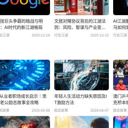
技巨头争霸的暗战与明
文旅对赌协议背后的江湖法
AI江
：AI时代的新江湖格局
则：风险、智谋与产业变局
马如何
深度解析
业江湖
2025-12-16
行业江湖
2025-12-15
行业江湖
T从业者职场成长启示｜思
年轻人生活动力缺失原因及I
澳门乒
老公励志故事全攻略
T激励方法
克桥本
事全攻
志故事
2026-04-08
励志故事
2026-04-07
励志故事