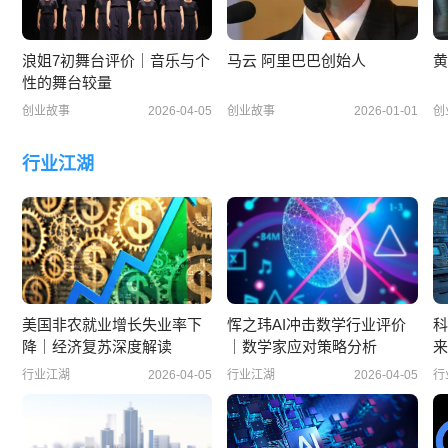
浪姐7初舞台评价｜音乐与个
马云 阿里巴巴创始人
黄
性的舞台较量
创业故事
2026-04-05
创业故事
2026-01-01
创
行业江湖
美国非农就业增长失业率下
恽之玮AI冲击数学行业评价
科
降｜经济复苏深度解读
｜数学家应对策略分析
来
行业江湖
2026-04-05
行业江湖
2026-04-05
行