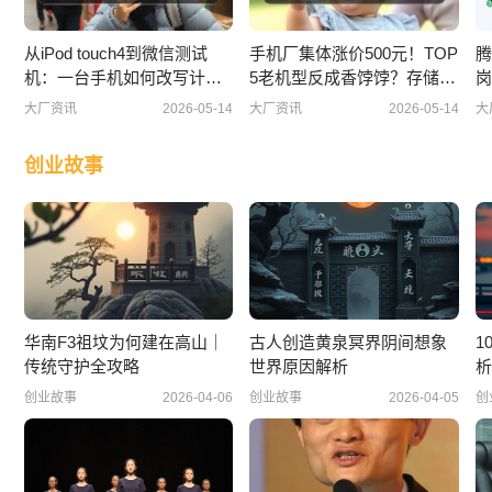
从iPod touch4到微信测试
手机厂集体涨价500元！TOP
腾
机：一台手机如何改写计算
5老机型反成香饽饽？存储成
岗
机
本还
大厂资讯
2026-05-14
大厂资讯
2026-05-14
大
创业故事
华南F3祖坟为何建在高山｜
古人创造黄泉冥界阴间想象
1
传统守护全攻略
世界原因解析
析
创业故事
2026-04-06
创业故事
2026-04-05
创