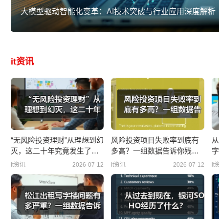
大模型驱动智能化变革：AI技术突破与行业应用深度解析
it资讯
“无风险投资理财”从理想到幻
风险投资项目失败率到底有
从
灭，这二十年究竟发生了什
多高？一组数据告诉你残酷
字
么？
真相
it资讯
2026-07-12
it资讯
2026-07-12
it