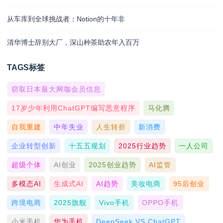
从车库到全球挑战者：Notion的十年非
清华博士辞别大厂，深山种茶助农年入百万
TAGS标签
窃取日本最大网咖会员信息
17岁少年利用ChatGPT编写恶意程序
马化腾
自我重建
中年失业
人生转折
新消费
企业转型创新
十五五规划
2025行业趋势
一人公司
超级个体
AI创业
2025创业趋势
AI监管
多模态AI
生成式AI
AI趋势
美妆电商
95后创业
跨境电商
2025旗舰
Vivo手机
OPPO手机
小米手机
华为手机
DeepSeek VS ChatGPT