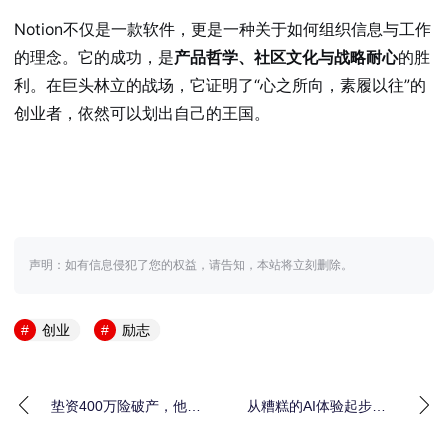
Notion不仅是一款软件，更是一种关于如何组织信息与工作
的理念。它的成功，是
产品哲学、社区文化与战略耐心
的胜
利。在巨头林立的战场，它证明了“心之所向，素履以往”的
创业者，依然可以划出自己的王国。
声明：如有信息侵犯了您的权益，请告知，本站将立刻删除。
创业
励志
垫资400万险破产，他靠
从糟糕的AI体验起步：
跨境AI“打工人”逆袭，三
两人如何打造出价值百
年做到20
万美元的UX写作助