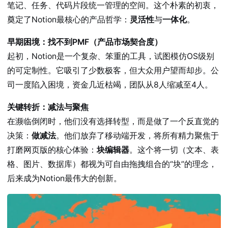
笔记、任务、代码片段统一管理的空间。这个朴素的初衷，
奠定了Notion最核心的产品哲学：
灵活性
与
一体化
。
早期困境：找不到PMF（产品市场契合度）
起初，Notion是一个复杂、笨重的工具，试图模仿OS级别
的可定制性。它吸引了少数极客，但大众用户望而却步。公
司一度陷入困境，资金几近枯竭，团队从8人缩减至4人。
关键转折：减法与聚焦
在濒临倒闭时，他们没有选择转型，而是做了一个反直觉的
决策：
做减法
。他们放弃了移动端开发，将所有精力聚焦于
打磨网页版的核心体验：
块编辑器
。这个将一切（文本、表
格、图片、数据库）都视为可自由拖拽组合的“块”的理念，
后来成为Notion最伟大的创新。