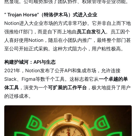
然显现。公司顺势加强了团队协作、权限管理等企业功能。
“ Trojan Horse”（特洛伊木马）式进入企业
Notion进入大企业市场的方式非常巧妙。它并非自上而下地
强推给IT部门，而是自下而上地由
员工自发引入
。员工因个
人喜好使用Notion，随后在小团队内推广，最终整个部门甚
至公司开始正式采购。这种方式阻力小，用户粘性极高。
构建护城河：API与生态
2021年，Notion发布了公开API和集成市场，允许连接
Slack、Figma等数千个工具。这标志着它从
一个卓越的单
体工具
，演变为一个
可扩展的工作平台
，极大地提升了用户
的迁移成本。