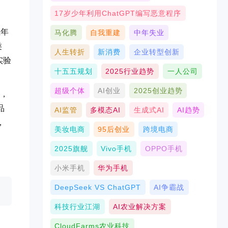
17岁少年利用ChatGPT编写恶意程序
五年
马化腾
自我重建
中年失业
类
人生转折
新消费
企业转型创新
实验
十五五规划
2025行业趋势
一人公司
超级个体
AI创业
2025创业趋势
后，
品
AI监管
多模态AI
生成式AI
AI趋势
，
美妆电商
95后创业
跨境电商
2025旗舰
Vivo手机
OPPO手机
小米手机
华为手机
DeepSeek VS ChatGPT
AI争霸战
科技行业江湖
AI农业解决方案
CloudFarms农业科技