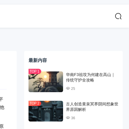
最新内容
华南F3祖坟为何建在高山｜
传统守护全攻略
25
平
古人创造黄泉冥界阴间想象世
，他
界原因解析
36
原