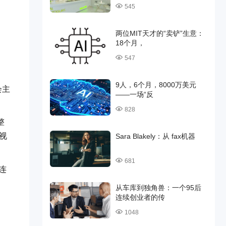
545
两位MIT天才的“卖铲”生意：
18个月，
547
9人，6个月，8000万美元
会主
——一场“反
828
整
视
Sara Blakely：从 fax机器
681
连
从车库到独角兽：一个95后
连续创业者的传
1048