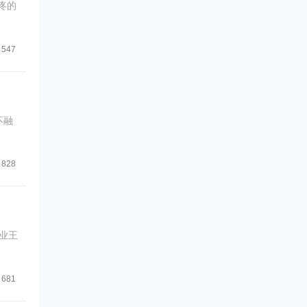
疼的
547
不融
828
商业王
681