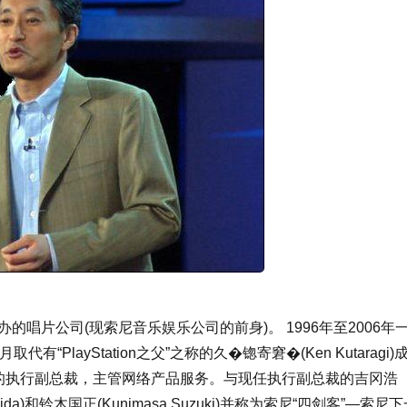
唱片公司(现索尼音乐娱乐公司的前身)。 1996年至2006年
PlayStation之父”之称的久�锪寄窘�(Ken Kutaragi)
司的执行副总裁，主管网络产品服务。与现任执行副总裁的吉冈浩
 Ishida)和铃木国正(Kunimasa Suzuki)并称为索尼“四剑客”—索尼