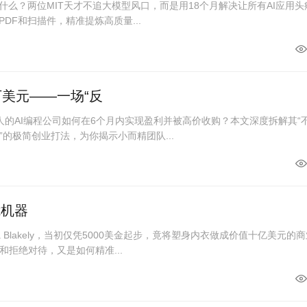
什么？两位MIT天才不追大模型风口，而是用18个月解决让所有AI应用头
DF和扫描件，精准提炼高质量...
0万美元——一场“反
人的AI编程公司如何在6个月内实现盈利并被高价收购？本文深度拆解其“
的极简创业打法，为你揭示小而精团队...
ax机器
 Blakely，当初仅凭5000美金起步，竟将塑身内衣做成价值十亿美元的
拒绝对待，又是如何精准...