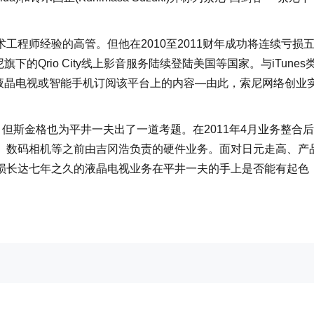
师经验的高管。但他在2010至2011财年成功将连续亏损
的Qrio City线上影音服务陆续登陆美国等国家。与iTunes
ia液晶电视或智能手机订阅该平台上的内容—由此，索尼网络创业
斯金格也为平井一夫出了一道考题。在2011年4月业务整合
、数码相机等之前由吉冈浩负责的硬件业务。面对日元走高、产
损长达七年之久的液晶电视业务在平井一夫的手上是否能有起色