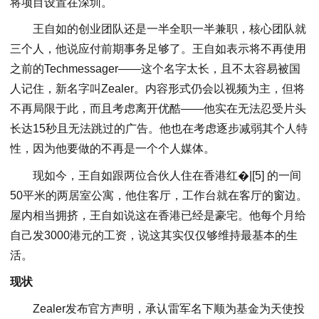
将项目设置在深圳。
王自如的创业团队还是一半全职一半兼职，核心团队就
三个人，他说应付前期事务足够了。王自如表示将不再使用
之前的Techmessager——这个名字太长，且不太容易被国
人记住，新名字叫Zealer。内容形式仍会以视频为主，但将
不再局限于此，而且考虑离开优酷——他实在无法忍受片头
长达15秒且无法跳过的广告。他也在考虑逐步减弱其个人特
性，因为他要做的不再是一个个人媒体。
现如今，王自如跟两位合伙人住在香港红�|[5] 的一间
50平米的两居室公寓，他住客厅，工作台就在客厅的窗边。
屋内相当拥挤，王自如说这在香港已经是豪宅。他每个月给
自己发3000港元的工资，说这其实仅仅够维持最基本的生
活。
现状
Zealer发布官方声明，承认雷军名下顺为基金为天使投