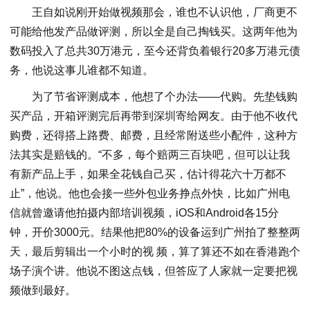
王自如说刚开始做视频那会，谁也不认识他，厂商更不
可能给他发产品做评测，所以全是自己掏钱买。这两年他为
数码投入了总共30万港元，至今还背负着银行20多万港元债
务，他说这事儿谁都不知道。
为了节省评测成本，他想了个办法——代购。先垫钱购
买产品，开箱评测完后再带到深圳寄给网友。由于他不收代
购费，还得搭上路费、邮费，且经常附送些小配件，这种方
法其实是赔钱的。“不多，每个赔两三百块吧，但可以让我
有新产品上手，如果全花钱自己买，估计得花六十万都不
止”，他说。他也会接一些外包业务挣点外快，比如广州电
信就曾邀请他拍摄内部培训视频，iOS和Android各15分
钟，开价3000元。结果他把80%的设备运到广州拍了整整两
天，最后剪辑出一个小时的视 频，算了算还不如在香港跑个
场子演个讲。他说不图这点钱，但答应了人家就一定要把视
频做到最好。