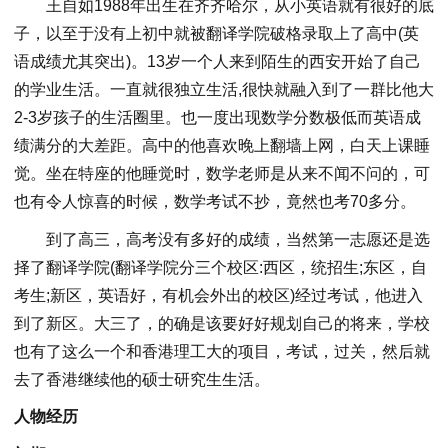
王自如1988年出生在齐齐哈尔，从小英语就有很好的底
子，以至于没有上初中就被翻译学院破格录取上了高中(英
语成绩尤其突出)。13岁一个人来到陌生的西安开始了自己
的学业生活。一直就很独立生活,很快就融入到了一群比他大
2-3岁孩子的生活圈里。也一度出现数学分数极低而英语成
绩满分的大差距。高中的他喜欢晚上翻墙上网，白天上课睡
觉。坐在特座的他睡觉时，数学老师是从来不闻不问的，可
也有令人惊喜的时候，数学考试不抄，竟然也考70多分。
到了高三，高考没有多好的成绩，当然第一志愿还是选
择了翻译学院(翻译学院分三个校区:西区，统招生;东区，自
考生;新区，英语好，有机会外出的校区)经过考试，他进入
到了新区。大三了，的确是该要好好规划自己的将来，学校
也有了这么一个和香港理工大的项目，考试，过关，然后就
去了香港继续他的硕士研究生生活。
人物经历