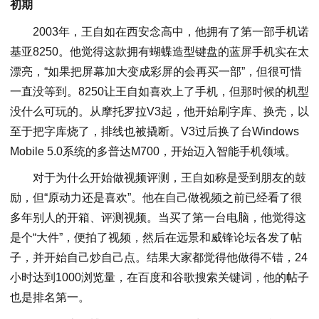
初期
2003年，王自如在西安念高中，他拥有了第一部手机诺
基亚8250。他觉得这款拥有蝴蝶造型键盘的蓝屏手机实在太
漂亮，“如果把屏幕加大变成彩屏的会再买一部”，但很可惜
一直没等到。8250让王自如喜欢上了手机，但那时候的机型
没什么可玩的。从摩托罗拉V3起，他开始刷字库、换壳，以
至于把字库烧了，排线也被撬断。V3过后换了台Windows
Mobile 5.0系统的多普达M700，开始迈入智能手机领域。
对于为什么开始做视频评测，王自如称是受到朋友的鼓
励，但“原动力还是喜欢”。他在自己做视频之前已经看了很
多年别人的开箱、评测视频。当买了第一台电脑，他觉得这
是个“大件”，便拍了视频，然后在远景和威锋论坛各发了帖
子，并开始自己炒自己点。结果大家都觉得他做得不错，24
小时达到1000浏览量，在百度和谷歌搜索关键词，他的帖子
也是排名第一。