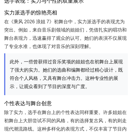
选手表现：实力与个性的双重展示
实力派选手的惊艳亮相
在《乘风 2026 浪姐 7》初舞台中，实力派选手的表现尤为
突出。例如，来自音乐剧领域的姐姐们，凭借扎实的唱功和
舞台表现力，迅速赢得了观众的认可。她们的表演不仅展现
了专业水准，也体现了对音乐的深刻理解。
此外，一些曾获得过音乐奖项的姐姐也在初舞台上展现
了强大的实力。她们的选曲和编舞都经过精心设计，既
符合个人风格，又具有舞台冲击力。这种专业性的展
示，让观众看到了节目的深度与广度。
个性表达与舞台创意
除了实力，选手在舞台上的个性表达同样重要。许多姐姐在
初舞台上大胆尝试不同的风格，有的选择复古风，有的则走
现代潮流路线。这种多样化的表现方式，不仅丰富了节目内