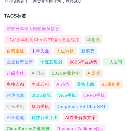
万万没想到！一家卖变蛋的作坊，竟靠500
TAGS标签
窃取日本最大网咖会员信息
17岁少年利用ChatGPT编写恶意程序
马化腾
自我重建
中年失业
人生转折
新消费
企业转型创新
十五五规划
2025行业趋势
一人公司
超级个体
AI创业
2025创业趋势
AI监管
多模态AI
生成式AI
AI趋势
美妆电商
95后创业
跨境电商
2025旗舰
Vivo手机
OPPO手机
小米手机
华为手机
DeepSeek VS ChatGPT
AI争霸战
科技行业江湖
AI农业解决方案
CloudFarms农业科技
Rashaun Williams创业