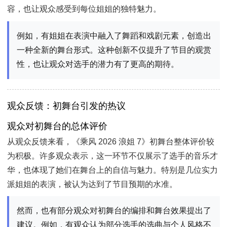
容，也让观众感受到每位姐姐的独特魅力。
例如，有姐姐在表演中融入了舞蹈和戏剧元素，创造出
一种全新的舞台形式。这种创新不仅提升了节目的观赏
性，也让观众对选手的潜力有了更高的期待。
观众反馈：初舞台引发的热议
观众对初舞台的总体评价
从观众反馈来看，《乘风 2026 浪姐 7》初舞台整体评价较
为积极。许多观众表示，这一环节不仅展示了选手的音乐才
华，也体现了她们在舞台上的自信与魅力。特别是几位实力
派姐姐的表演，被认为达到了节目预期的水准。
然而，也有部分观众对初舞台的编排和舞台效果提出了
建议。例如，有观众认为部分选手的选曲与个人风格不