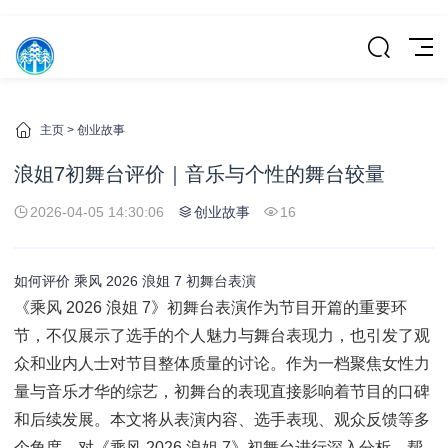
主页
>
创业故事
浪姐7初舞台评价｜音乐与个性的舞台较量
2026-04-05 14:30:06
创业故事
16
如何评价 乘风 2026 浪姐 7 初舞台表演
《乘风 2026 浪姐 7》初舞台表演作为节目开篇的重要环
节，不仅展示了选手的个人魅力与舞台表现力，也引发了观
众和业内人士对节目整体质量的讨论。作为一档聚焦女性力
量与音乐才华的综艺，初舞台的表现直接影响着节目的口碑
和后续发展。本文将从表演内容、选手表现、观众反馈等多
个角度，对《乘风 2026 浪姐 7》初舞台进行深入分析，帮