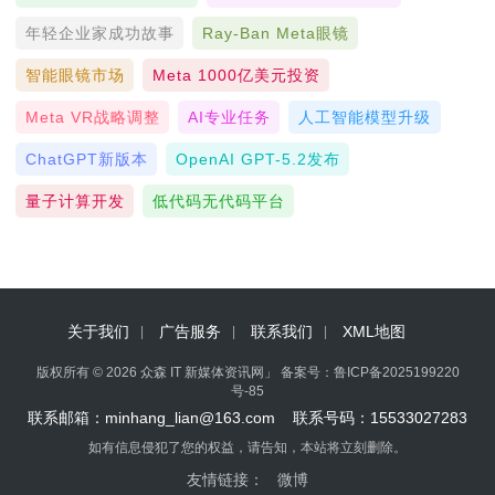
年轻企业家成功故事
Ray-Ban Meta眼镜
智能眼镜市场
Meta 1000亿美元投资
Meta VR战略调整
AI专业任务
人工智能模型升级
ChatGPT新版本
OpenAI GPT-5.2发布
量子计算开发
低代码无代码平台
关于我们
广告服务
联系我们
XML地图
版权所有 © 2026 众森 IT 新媒体资讯网」 备案号：
鲁ICP备2025199220
号-85
联系邮箱：minhang_lian@163.com 联系号码：15533027283
如有信息侵犯了您的权益，请告知，本站将立刻删除。
友情链接：
微博