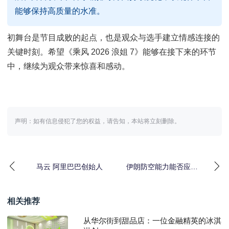
能够保持高质量的水准。
初舞台是节目成败的起点，也是观众与选手建立情感连接的
关键时刻。希望《乘风 2026 浪姐 7》能够在接下来的环节
中，继续为观众带来惊喜和感动。
声明：如有信息侵犯了您的权益，请告知，本站将立刻删除。
马云 阿里巴巴创始人
伊朗防空能力能否应对
第五代战机？实战分析
相关推荐
从华尔街到甜品店：一位金融精英的冰淇