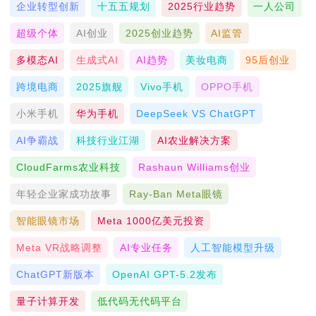
企业转型创新
十五五规划
2025行业趋势
一人公司
超级个体
AI创业
2025创业趋势
AI监管
多模态AI
生成式AI
AI趋势
美妆电商
95后创业
跨境电商
2025旗舰
Vivo手机
OPPO手机
小米手机
华为手机
DeepSeek VS ChatGPT
AI争霸战
科技行业江湖
AI农业解决方案
CloudFarms农业科技
Rashaun Williams创业
年轻企业家成功故事
Ray-Ban Meta眼镜
智能眼镜市场
Meta 1000亿美元投资
Meta VR战略调整
AI专业任务
人工智能模型升级
ChatGPT新版本
OpenAI GPT-5.2发布
量子计算开发
低代码无代码平台