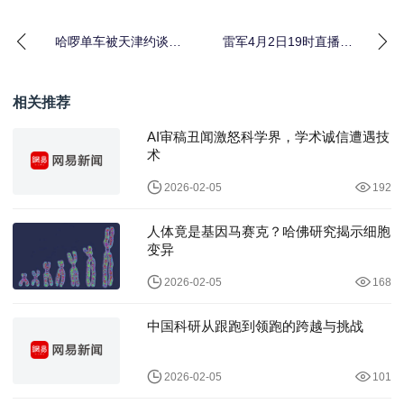
哈啰单车被天津约谈限
雷军4月2日19时直播拆
期整改：超量投放的代
新SU7：这场细节拆解
价与出路
藏了哪些硬货？
相关推荐
AI审稿丑闻激怒科学界，学术诚信遭遇技
术
2026-02-05
192
人体竟是基因马赛克？哈佛研究揭示细胞
变异
2026-02-05
168
中国科研从跟跑到领跑的跨越与挑战
2026-02-05
101