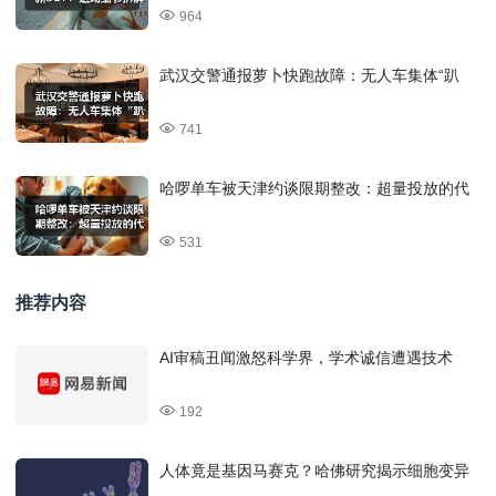
964
武汉交警通报萝卜快跑故障：无人车集体“趴
741
哈啰单车被天津约谈限期整改：超量投放的代
531
推荐内容
AI审稿丑闻激怒科学界，学术诚信遭遇技术
192
人体竟是基因马赛克？哈佛研究揭示细胞变异