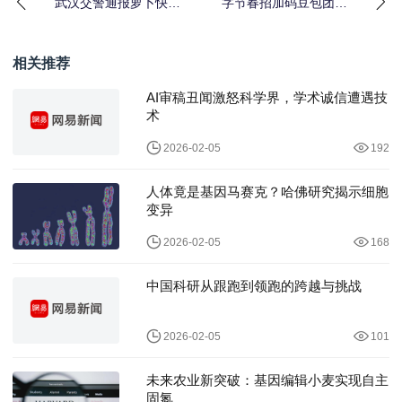
武汉交警通报萝卜快跑
字节春招加码豆包团
故障：无人车集体“趴
队，转岗拿期权是“接住
窝”路中，谁该负责？
富贵”还是“高位接盘
相关推荐
AI审稿丑闻激怒科学界，学术诚信遭遇技
术
2026-02-05
192
人体竟是基因马赛克？哈佛研究揭示细胞
变异
2026-02-05
168
中国科研从跟跑到领跑的跨越与挑战
2026-02-05
101
未来农业新突破：基因编辑小麦实现自主
固氮