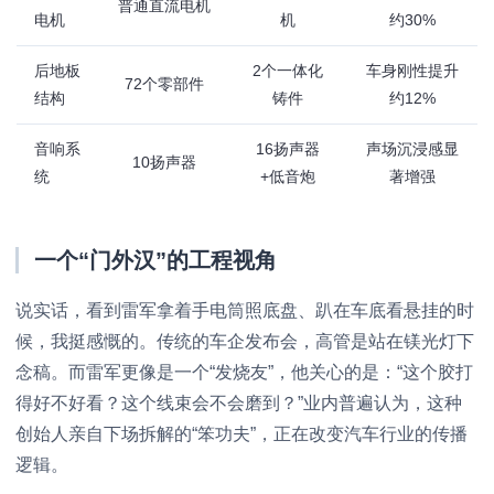
普通直流电机
电机
机
约30%
后地板
2个一体化
车身刚性提升
72个零部件
结构
铸件
约12%
音响系
16扬声器
声场沉浸感显
10扬声器
统
+低音炮
著增强
一个“门外汉”的工程视角
说实话，看到雷军拿着手电筒照底盘、趴在车底看悬挂的时
候，我挺感慨的。传统的车企发布会，高管是站在镁光灯下
念稿。而雷军更像是一个“发烧友”，他关心的是：“这个胶打
得好不好看？这个线束会不会磨到？”业内普遍认为，这种
创始人亲自下场拆解的“笨功夫”，正在改变汽车行业的传播
逻辑。