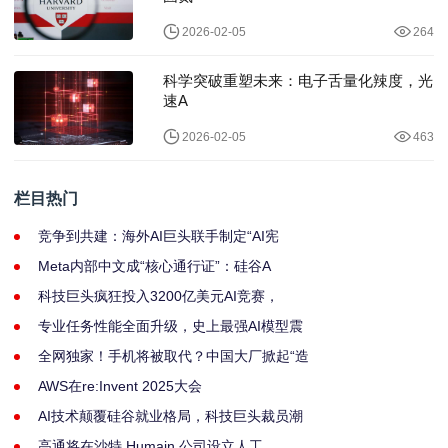
2026-02-05
264
科学突破重塑未来：电子舌量化辣度，光
速A
2026-02-05
463
栏目热门
竞争到共建：海外AI巨头联手制定“AI宪
Meta内部中文成“核心通行证”：硅谷A
科技巨头疯狂投入3200亿美元AI竞赛，
专业任务性能全面升级，史上最强AI模型震
全网独家！手机将被取代？中国大厂掀起“造
AWS在re:Invent 2025大会
AI技术颠覆硅谷就业格局，科技巨头裁员潮
高通将在沙特 Humain 公司设立人工