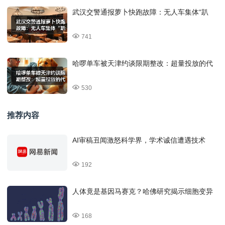
武汉交警通报萝卜快跑故障：无人车集体“趴
741
哈啰单车被天津约谈限期整改：超量投放的代
530
推荐内容
AI审稿丑闻激怒科学界，学术诚信遭遇技术
192
人体竟是基因马赛克？哈佛研究揭示细胞变异
168