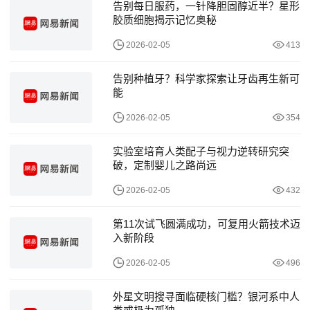
告别每日服药，一针降胆固醇近半？星形
胶质细胞揭示记忆奥秘
2026-02-05
413
告别种植牙？科学家探索让牙齿再生新可
能
2026-02-05
354
实验室培育人类配子与视力逆转研究突
破，定制婴儿之路尚远
2026-02-05
432
第11次试飞圆满成功，可复用火箭技术迈
入新阶段
2026-02-05
496
外星文明搜寻面临硬核门槛？银河系中人