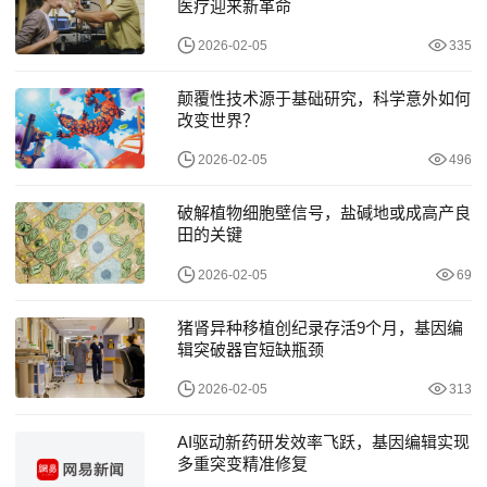
医疗迎来新革命
2026-02-05
335
颠覆性技术源于基础研究，科学意外如何
改变世界？
2026-02-05
496
破解植物细胞壁信号，盐碱地或成高产良
田的关键
2026-02-05
69
猪肾异种移植创纪录存活9个月，基因编
辑突破器官短缺瓶颈
2026-02-05
313
AI驱动新药研发效率飞跃，基因编辑实现
多重突变精准修复