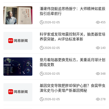
潘建伟饶毅追思杨振宁：大师精神如星辰
指引后辈前行
2026-02-05
455
科学家或发现地震控制开关，脑类器官培
养获突破，AI评估标准革新
2026-02-05
140
登月着陆器更换竞标方，美重返月球计划
面临变数
2026-02-05
348
基因突变导致肥胖却保护心脏？食腐甲虫
演化史与小麦增产新基因揭秘
2026-02-05
278