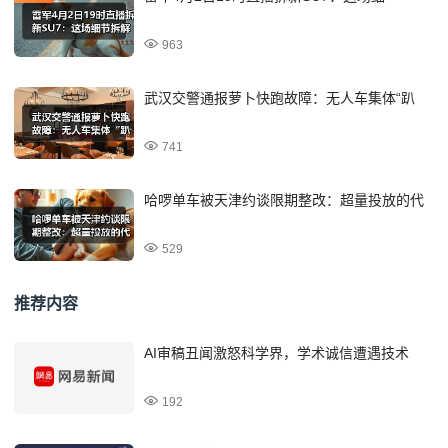
963
武汉交警通报萝卜快跑故障：无人车集体“趴
741
哈啰单车被天津约谈限期整改：超量投放的代
529
推荐内容
AI审稿丑闻激怒科学界，学术诚信遭遇技术
192