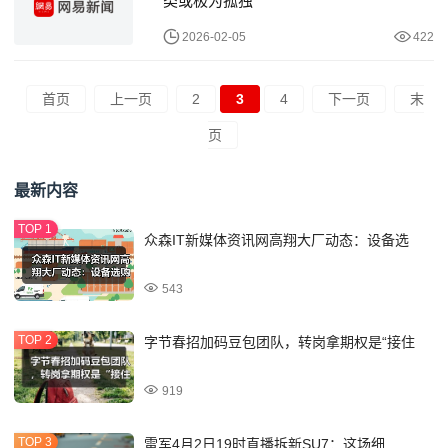
类或极为孤独
2026-02-05
422
首页
上一页
2
3
4
下一页
末
页
最新内容
众森IT新媒体资讯网高翔大厂动态：设备选
543
字节春招加码豆包团队，转岗拿期权是“接住
919
雷军4月2日19时直播拆新SU7：这场细