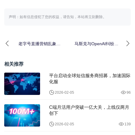
声明：如有信息侵犯了您的权益，请告知，本站将立刻删除。
老字号直播营销乱象｜
马斯克与OpenAI纠纷升
低俗流量终将毁掉品牌
级｜要求罢免管理层并
根基
索赔千亿美元
相关推荐
平台启动全球短信服务商招募，加速国际
化服
2026-02-05
96
C端月活用户突破一亿大关，上线仅两月
创下
2026-02-05
139