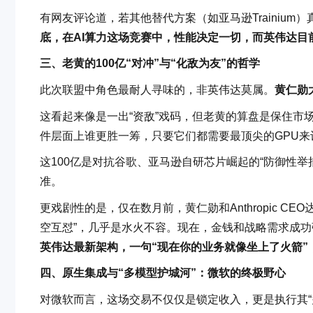
有网友评论道，若其他替代方案（如亚马逊Trainiu
底，在AI算力这场竞赛中，性能决定一切，而英伟达目
三、老黄的100亿“对冲”与“化敌为友”的哲学
此次联盟中角色最耐人寻味的，非英伟达莫属。
黄仁勋
这看起来像是一出“资敌”戏码，但老黄的算盘是保住市场主导地位
件层面上谁更胜一筹，只要它们都需要最顶尖的GPU来训练和
这100亿是对抗谷歌、亚马逊自研芯片崛起的“防御性举
准。
更戏剧性的是，仅在数月前，黄仁勋和Anthropic C
空互怼”，几乎是水火不容。现在，金钱和战略需求成
英伟达最新架构，一句“现在你的业务就像坐上了火箭”
四、原生集成与“多模型护城河”：微软的终极野心
对微软而言，这场交易不仅仅是锁定收入，更是执行其“