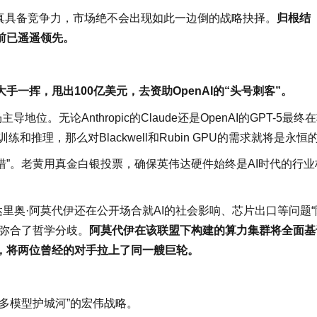
m）真具备竞争力，市场绝不会出现如此一边倒的战略抉择。
归根结
前已遥遥领先。
大手一挥，甩出100亿美元，去资助OpenAI的“头号刺客”。
。无论Anthropic的Claude还是OpenAI的GPT-5最终
推理，那么对Blackwell和Rubin GPU的需求就将是永恒
措”。老黄用真金白银投票，确保英伟达硬件始终是AI时代的行业
EO达里奥·阿莫代伊还在公开场合就AI的社会影响、芯片出口等问题“
功弥合了哲学分歧。
阿莫代伊在该联盟下构建的算力集群将全面基
，将两位曾经的对手拉上了同一艘巨轮。
多模型护城河”的宏伟战略。