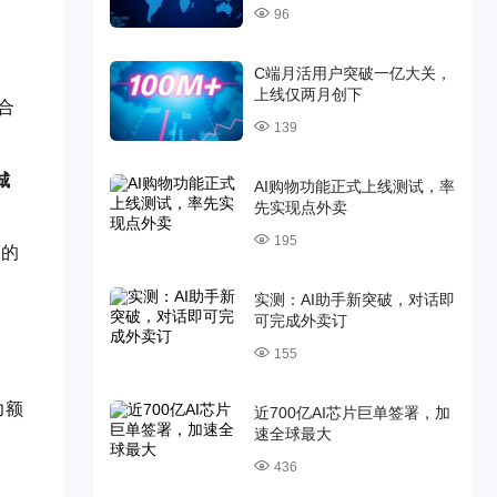
96
C端月活用户突破一亿大关，
上线仅两月创下
合
139
城
AI购物功能正式上线测试，率
先实现点外卖
195
策的
实测：AI助手新突破，对话即
可完成外卖订
155
力额
近700亿AI芯片巨单签署，加
速全球最大
436