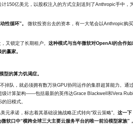
150亿美元，以股权注入的方式立刻送到了Anthropic手中，
动性循环”。
微软投资出去的资本，有一大笔会以Anthropic购
设，又锁定了长期租户。
这种模式与当年微软对OpenAI的合作如
极的赢家。
模型的算力饥渴症。
备竞赛中不掉队，就必须拥有数万块GPU协同运作的集群超算能力。通
计算架构——包括最新的英伟达Grace Blackwell和Vera Rubi
S的旧模式。
300亿美元承诺，标志着其基础设施战略正式转向“双云策略”。
这一下
此成为微软口中“横跨全球三大主要云服务平台的唯一前沿模型家族”