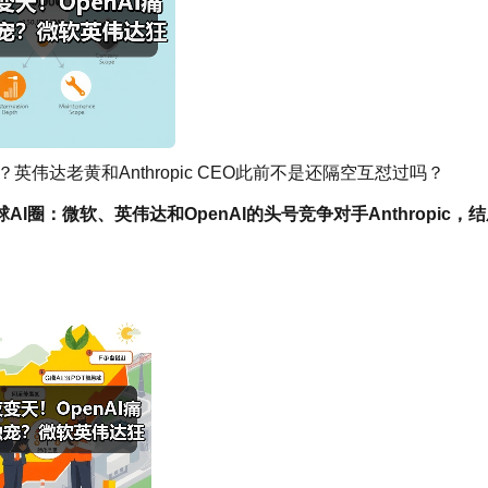
？英伟达老黄和Anthropic CEO此前不是还隔空互怼过吗？
圈：微软、英伟达和OpenAI的头号竞争对手Anthropic，