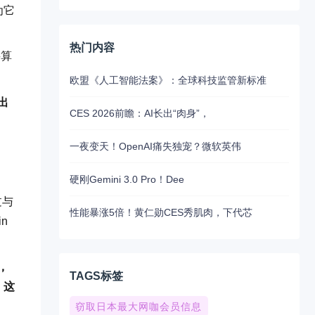
为它
热门内容
买算
欧盟《人工智能法案》：全球科技监管新标准
出
CES 2026前瞻：AI长出“肉身”，
一夜变天！OpenAI痛失独宠？微软英伟
硬刚Gemini 3.0 Pro！Dee
过与
性能暴涨5倍！黄仁勋CES秀肌肉，下代芯
n
，
TAGS标签
，这
窃取日本最大网咖会员信息