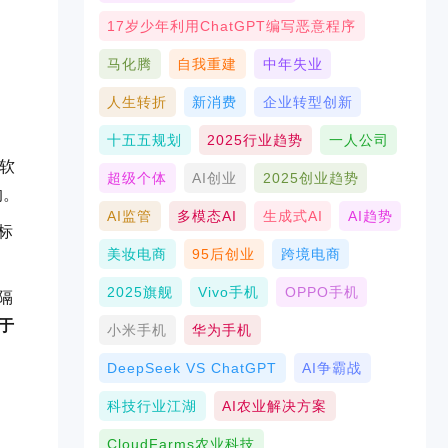
17岁少年利用ChatGPT编写恶意程序
马化腾
自我重建
中年失业
人生转折
新消费
企业转型创新
十五五规划
2025行业趋势
一人公司
在软
超级个体
AI创业
2025创业趋势
的。
AI监管
多模态AI
生成式AI
AI趋势
标
美妆电商
95后创业
跨境电商
2025旗舰
Vivo手机
OPPO手机
隔
于
小米手机
华为手机
DeepSeek VS ChatGPT
AI争霸战
科技行业江湖
AI农业解决方案
CloudFarms农业科技