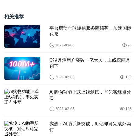
城 ，CES 2026揭开AI新
CES首秀，计划2028年
战
进厂
相关推荐
平台启动全球短信服务商招募，加速国际
化服
2026-02-05
95
C端月活用户突破一亿大关，上线仅两月
创下
2026-02-05
139
AI购物功能正式上线测试，率先实现点外
卖
2026-02-05
195
实测：AI助手新突破，对话即可完成外卖
订