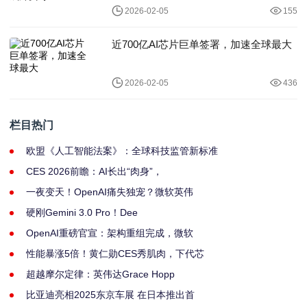
2026-02-05
155
近700亿AI芯片巨单签署，加速全球最大
2026-02-05
436
栏目热门
欧盟《人工智能法案》：全球科技监管新标准
CES 2026前瞻：AI长出“肉身”，
一夜变天！OpenAI痛失独宠？微软英伟
硬刚Gemini 3.0 Pro！Dee
OpenAI重磅官宣：架构重组完成，微软
性能暴涨5倍！黄仁勋CES秀肌肉，下代芯
超越摩尔定律：英伟达Grace Hopp
比亚迪亮相2025东京车展 在日本推出首