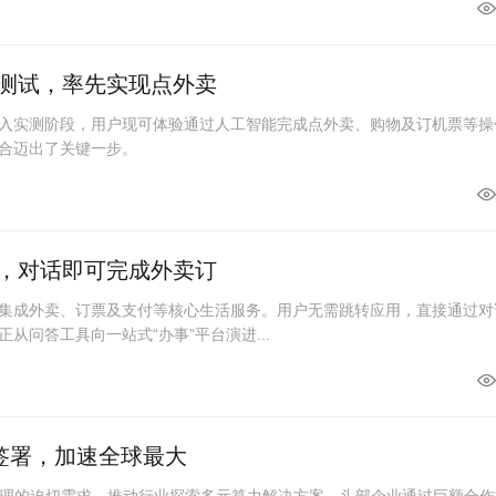
线测试，率先实现点外卖
进入实测阶段，用户现可体验通过人工智能完成点外卖、购物及订机票等操
融合迈出了关键一步。
破，对话即可完成外卖订
度集成外卖、订票及支付等核心生活服务。用户无需跳转应用，直接通过对
从问答工具向一站式“办事”平台演进...
单签署，加速全球最大
理的迫切需求，推动行业探索多元算力解决方案。头部企业通过巨额合作