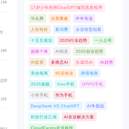
139
17岁少年利用ChatGPT编写恶意程序
马化腾
自我重建
中年失业
人生转折
新消费
企业转型创新
作，
十五五规划
2025行业趋势
一人公司
195
超级个体
AI创业
2025创业趋势
AI监管
多模态AI
生成式AI
AI趋势
美妆电商
95后创业
跨境电商
话即
2025旗舰
Vivo手机
OPPO手机
小米手机
华为手机
155
DeepSeek VS ChatGPT
AI争霸战
科技行业江湖
AI农业解决方案
CloudFarms农业科技
押注