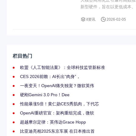
新型硬件，旨在以更低成本、
it资讯
2026-02-05
栏目热门
欧盟《人工智能法案》：全球科技监管新标准
CES 2026前瞻：AI长出“肉身”，
一夜变天！OpenAI痛失独宠？微软英伟
硬刚Gemini 3.0 Pro！Dee
性能暴涨5倍！黄仁勋CES秀肌肉，下代芯
OpenAI重磅官宣：架构重组完成，微软
超越摩尔定律：英伟达Grace Hopp
比亚迪亮相2025东京车展 在日本推出首