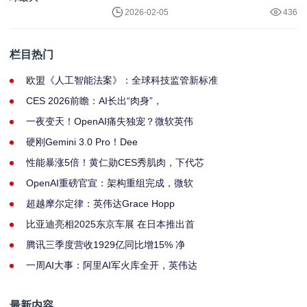
2026-02-05
436
栏目热门
欧盟《人工智能法案》：全球科技监管新标准
CES 2026前瞻：AI长出“肉身”，
一夜变天！OpenAI痛失独宠？微软英伟
硬刚Gemini 3.0 Pro！Dee
性能暴涨5倍！黄仁勋CES秀肌肉，下代芯
OpenAI重磅官宣：架构重组完成，微软
超越摩尔定律：英伟达Grace Hopp
比亚迪亮相2025东京车展 在日本推出首
腾讯三季度营收1929亿同比增15% 净
一周AI大事：阿里AI军火库全开，英伟达
最新内容