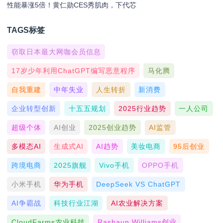
性能暴涨5倍！黄仁勋CES秀肌肉，下代芯
TAGS标签
窃取日本最大网咖会员信息
17岁少年利用ChatGPT编写恶意程序
马化腾
自我重建
中年失业
人生转折
新消费
企业转型创新
十五五规划
2025行业趋势
一人公司
超级个体
AI创业
2025创业趋势
AI监管
多模态AI
生成式AI
AI趋势
美妆电商
95后创业
跨境电商
2025旗舰
Vivo手机
OPPO手机
小米手机
华为手机
DeepSeek VS ChatGPT
AI争霸战
科技行业江湖
AI农业解决方案
CloudFarms农业科技
Rashaun Williams创业