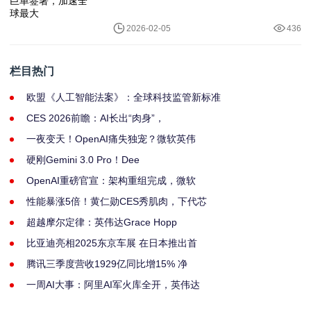
2026-02-05
436
栏目热门
欧盟《人工智能法案》：全球科技监管新标准
CES 2026前瞻：AI长出“肉身”，
一夜变天！OpenAI痛失独宠？微软英伟
硬刚Gemini 3.0 Pro！Dee
OpenAI重磅官宣：架构重组完成，微软
性能暴涨5倍！黄仁勋CES秀肌肉，下代芯
超越摩尔定律：英伟达Grace Hopp
比亚迪亮相2025东京车展 在日本推出首
腾讯三季度营收1929亿同比增15% 净
一周AI大事：阿里AI军火库全开，英伟达