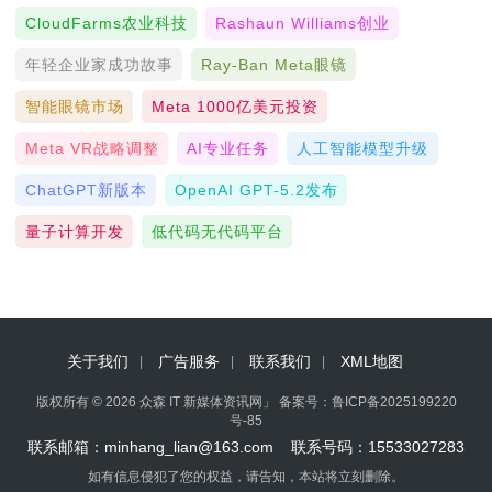
CloudFarms农业科技
Rashaun Williams创业
年轻企业家成功故事
Ray-Ban Meta眼镜
智能眼镜市场
Meta 1000亿美元投资
Meta VR战略调整
AI专业任务
人工智能模型升级
ChatGPT新版本
OpenAI GPT-5.2发布
量子计算开发
低代码无代码平台
关于我们
广告服务
联系我们
XML地图
版权所有 © 2026 众森 IT 新媒体资讯网」 备案号：
鲁ICP备2025199220
号-85
联系邮箱：minhang_lian@163.com 联系号码：15533027283
如有信息侵犯了您的权益，请告知，本站将立刻删除。