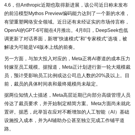
4.6，但Anthropic近期也取得新进展，该公司近日称未发布
的前沿模型Mythos Preview编码能力达到了一个新的水准，
有望重塑网络安全领域。近日还有未经证实的市场传言称，
OpenAI的GPT-6可能在4月推出。4月8日，DeepSeek也低
调更新了对话界面，新增"快速模式"和"专家模式"选项，被
解读为可能是V4版本上线的前奏。
另一方面，与加大投入对应的，Meta正将AI赛道的成本压力
转嫁至员工规模。据报道，Meta正计划进行新一轮大规模裁
员，预计受影响员工比例或达公司总人数的20%及以上。目
前，裁员的具体时间表和最终规模尚未敲定。
据两位知情人士描述，Meta高层近期已向部分高级管理人员
传达了裁员要求，并开始制定精简方案。Meta方面尚未就此
置评。据悉，此举旨在应对不断增加的人工智能（AI）基础
设施投入成本，并为AI辅助办公甚至独立完成工作铺平道
路。