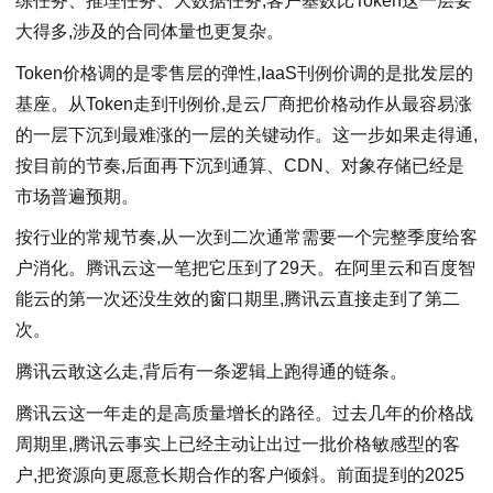
练任务、推理任务、大数据任务,客户基数比Token这一层要
大得多,涉及的合同体量也更复杂。
Token价格调的是零售层的弹性,IaaS刊例价调的是批发层的
基座。从Token走到刊例价,是云厂商把价格动作从最容易涨
的一层下沉到最难涨的一层的关键动作。这一步如果走得通,
按目前的节奏,后面再下沉到通算、CDN、对象存储已经是
市场普遍预期。
按行业的常规节奏,从一次到二次通常需要一个完整季度给客
户消化。腾讯云这一笔把它压到了29天。在阿里云和百度智
能云的第一次还没生效的窗口期里,腾讯云直接走到了第二
次。
腾讯云敢这么走,背后有一条逻辑上跑得通的链条。
腾讯云这一年走的是高质量增长的路径。过去几年的价格战
周期里,腾讯云事实上已经主动让出过一批价格敏感型的客
户,把资源向更愿意长期合作的客户倾斜。前面提到的2025