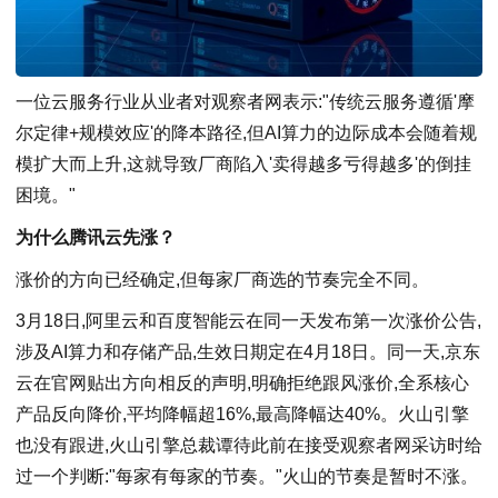
一位云服务行业从业者对观察者网表示:"传统云服务遵循'摩
尔定律+规模效应'的降本路径,但AI算力的边际成本会随着规
模扩大而上升,这就导致厂商陷入'卖得越多亏得越多'的倒挂
困境。"
为什么腾讯云先涨？
涨价的方向已经确定,但每家厂商选的节奏完全不同。
3月18日,阿里云和百度智能云在同一天发布第一次涨价公告,
涉及AI算力和存储产品,生效日期定在4月18日。同一天,京东
云在官网贴出方向相反的声明,明确拒绝跟风涨价,全系核心
产品反向降价,平均降幅超16%,最高降幅达40%。火山引擎
也没有跟进,火山引擎总裁谭待此前在接受观察者网采访时给
过一个判断:"每家有每家的节奏。"火山的节奏是暂时不涨。