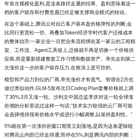
年首次规模化盈利,是这条路径走通的结果。盈利意味着这一
档的客户留存和付费意愿已经足够支撑商业模式的转动。
在这个基础上,腾讯云对自己客户基本盘价格弹性的判断,会
比同行更宽松一些。再叠加Token经济学时代客户迁移成本
的整体抬升:一家企业一旦把业务流程绑在某一家云的工程框
架、工作流、Agent工具链上,迁移就不再是切换一个价格供
应商,而是重新搭建整套工作习惯和数据资产。率先走到第二
次涨价这一步的客户留存压力,在推演上是可控的。
模型和产品力到位的厂商,率先涨价才有底气。智谱在2月也
做过类似动作,GLM-5发布次日Coding Plan套餐价格就上调
了30%,3月又涨一轮。沙利文中国总监李庆对这一轮全球涨
价潮的分析里说过这样一句话:"技术实力较强的云厂商可能
会选择维持现有价格水平或进行小幅调整,以保持盈利性。"
5%能在第一次涨价的窗口期里立刻落地,是因为这条逻辑链
对腾讯云内部已经走得通;而停在5%,则是腾讯内部的判断：