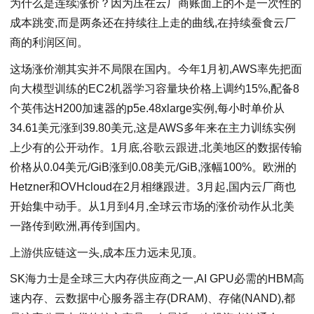
为什么是连续涨价？因为压在云厂商账面上的不是一次性的
成本跳变,而是两条还在持续往上走的曲线,在持续蚕食云厂
商的利润区间。
这场涨价潮其实并不局限在国内。今年1月初,AWS率先把面
向大模型训练的EC2机器学习容量块价格上调约15%,配备8
个英伟达H200加速器的p5e.48xlarge实例,每小时单价从
34.61美元涨到39.80美元,这是AWS多年来在主力训练实例
上少有的公开动作。1月底,谷歌云跟进,北美地区的数据传输
价格从0.04美元/GiB涨到0.08美元/GiB,涨幅100%。欧洲的
Hetzner和OVHcloud在2月相继跟进。3月起,国内云厂商也
开始集中动手。从1月到4月,全球云市场的涨价动作从北美
一路传到欧洲,再传到国内。
上游供应链这一头,成本压力远未见顶。
SK海力士是全球三大内存供应商之一,AI GPU必需的HBM高
速内存、云数据中心服务器主存(DRAM)、存储(NAND),都