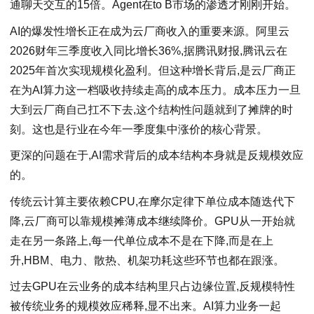
通聊天交互的15倍。Agent在to B市场的渗透才刚刚开始。
AI的爆发性增长正在成为云厂商收入的重要来源。阿里云
2026财年三季度收入同比增长36%,据腾讯财报,腾讯云在
2025年首次实现规模化盈利。但这种增长背后,是云厂商正
在为AI算力这一档吸收持续走高的成本压力。成本压力一旦
大到云厂商自己扛不下去,这个结构性问题就到了摊牌的时
刻。这也是行业在今年一季度集中涨价的核心背景。
更深的问题在于,AI需求背后的成本结构本身就是反规模效应
的。
传统云计算主要依赖CPU,在摩尔定律下单位成本随迭代下
降,云厂商可以靠规模摊薄成本继续降价。GPU从一开始就
走在另一条路上,每一代单位成本不是在下降,而是在上
升,HBM、电力、散热、机架功耗这些环节也都在跟涨。
过去GPU在云业务的成本结构里只占边缘位置,反规模特性
被传统业务的规模效应稀释,显不出来。AI算力业务一起