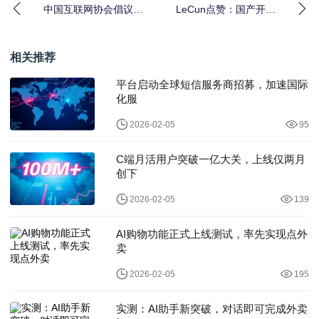
中国互联网协会倡议：
LeCun点赞：国产开源
规范平台价格管理，不
模型占领硅谷，性价比
强制要求“全网最低价
超10倍
相关推荐
平台启动全球短信服务商招募，加速国际
化服
2026-02-05
95
C端月活用户突破一亿大关，上线仅两月
创下
2026-02-05
139
AI购物功能正式上线测试，率先实现点外
卖
2026-02-05
195
实测：AI助手新突破，对话即可完成外卖