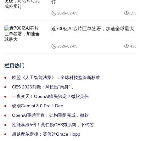
订
2026-02-05
155
近700亿AI芯片巨单签署，加速全球最大
2026-02-05
436
栏目热门
欧盟《人工智能法案》：全球科技监管新标准
CES 2026前瞻：AI长出“肉身”，
一夜变天！OpenAI痛失独宠？微软英伟
硬刚Gemini 3.0 Pro！Dee
OpenAI重磅官宣：架构重组完成，微软
性能暴涨5倍！黄仁勋CES秀肌肉，下代芯
超越摩尔定律：英伟达Grace Hopp