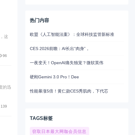
热门内容
欧盟《人工智能法案》：全球科技监管新标准
，这
CES 2026前瞻：AI长出“肉身”，
96
一夜变天！OpenAI痛失独宠？微软英伟
硬刚Gemini 3.0 Pro！Dee
度的迅
性能暴涨5倍！黄仁勋CES秀肌肉，下代芯
139
TAGS标签
窃取日本最大网咖会员信息