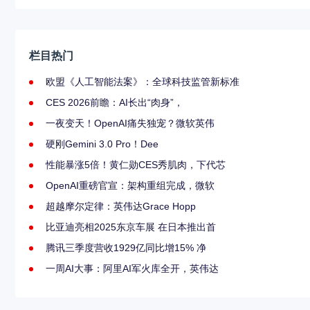
栏目热门
欧盟《人工智能法案》：全球科技监管新标准
CES 2026前瞻：AI长出“肉身”，
一夜变天！OpenAI痛失独宠？微软英伟
硬刚Gemini 3.0 Pro！Dee
性能暴涨5倍！黄仁勋CES秀肌肉，下代芯
OpenAI重磅官宣：架构重组完成，微软
超越摩尔定律：英伟达Grace Hopp
比亚迪亮相2025东京车展 在日本推出首
腾讯三季度营收1929亿同比增15% 净
一周AI大事：阿里AI军火库全开，英伟达