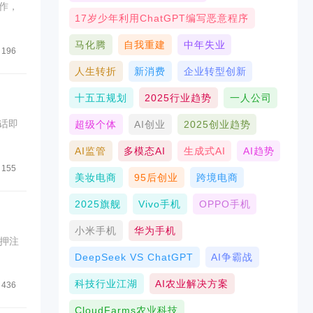
作，
17岁少年利用ChatGPT编写恶意程序
马化腾
自我重建
中年失业
196
人生转折
新消费
企业转型创新
十五五规划
2025行业趋势
一人公司
话即
超级个体
AI创业
2025创业趋势
AI监管
多模态AI
生成式AI
AI趋势
155
美妆电商
95后创业
跨境电商
2025旗舰
Vivo手机
OPPO手机
小米手机
华为手机
押注
DeepSeek VS ChatGPT
AI争霸战
科技行业江湖
AI农业解决方案
436
CloudFarms农业科技