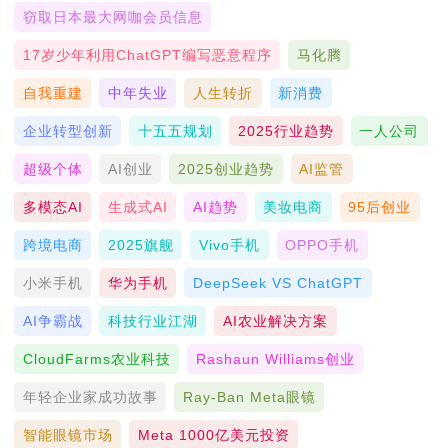
窃取日本最大网咖会员信息
17岁少年利用ChatGPT编写恶意程序
马化腾
自我重建
中年失业
人生转折
新消费
企业转型创新
十五五规划
2025行业趋势
一人公司
超级个体
AI创业
2025创业趋势
AI监管
多模态AI
生成式AI
AI趋势
美妆电商
95后创业
跨境电商
2025旗舰
Vivo手机
OPPO手机
小米手机
华为手机
DeepSeek VS ChatGPT
AI争霸战
科技行业江湖
AI农业解决方案
CloudFarms农业科技
Rashaun Williams创业
年轻企业家成功故事
Ray-Ban Meta眼镜
智能眼镜市场
Meta 1000亿美元投资