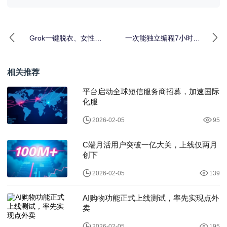
Grok一键脱衣、女性受
一次能独立编程7小时！
辱：马斯克却对着受害
OpenAI发布GPT-5-
者“
Codex
相关推荐
平台启动全球短信服务商招募，加速国际
化服
2026-02-05
95
C端月活用户突破一亿大关，上线仅两月
创下
2026-02-05
139
AI购物功能正式上线测试，率先实现点外
卖
2026-02-05
195