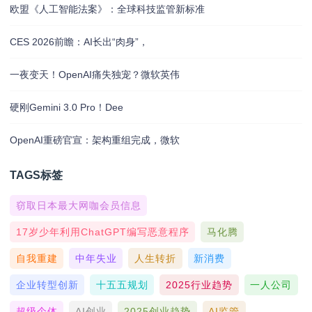
欧盟《人工智能法案》：全球科技监管新标准
CES 2026前瞻：AI长出“肉身”，
一夜变天！OpenAI痛失独宠？微软英伟
硬刚Gemini 3.0 Pro！Dee
OpenAI重磅官宣：架构重组完成，微软
TAGS标签
窃取日本最大网咖会员信息
17岁少年利用ChatGPT编写恶意程序
马化腾
自我重建
中年失业
人生转折
新消费
企业转型创新
十五五规划
2025行业趋势
一人公司
超级个体
AI创业
2025创业趋势
AI监管