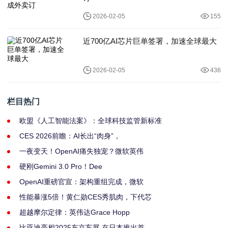
2026-02-05
155
近700亿AI芯片巨单签署，加速全球最大
2026-02-05
436
栏目热门
欧盟《人工智能法案》：全球科技监管新标准
CES 2026前瞻：AI长出“肉身”，
一夜变天！OpenAI痛失独宠？微软英伟
硬刚Gemini 3.0 Pro！Dee
OpenAI重磅官宣：架构重组完成，微软
性能暴涨5倍！黄仁勋CES秀肌肉，下代芯
超越摩尔定律：英伟达Grace Hopp
比亚迪亮相2025东京车展 在日本推出首