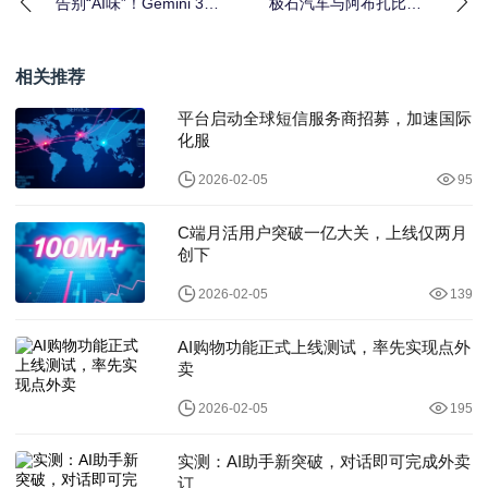
告别“AI味”！Gemini 3初
极石汽车与阿布扎比投
体验：性格直爽、智商
资办公室达成合作，品
牌区
相关推荐
平台启动全球短信服务商招募，加速国际
化服
2026-02-05
95
C端月活用户突破一亿大关，上线仅两月
创下
2026-02-05
139
AI购物功能正式上线测试，率先实现点外
卖
2026-02-05
195
实测：AI助手新突破，对话即可完成外卖
订