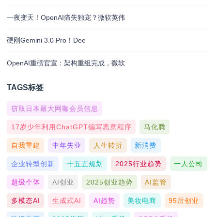
一夜变天！OpenAI痛失独宠？微软英伟
硬刚Gemini 3.0 Pro！Dee
OpenAI重磅官宣：架构重组完成，微软
TAGS标签
窃取日本最大网咖会员信息
17岁少年利用ChatGPT编写恶意程序
马化腾
自我重建
中年失业
人生转折
新消费
企业转型创新
十五五规划
2025行业趋势
一人公司
超级个体
AI创业
2025创业趋势
AI监管
多模态AI
生成式AI
AI趋势
美妆电商
95后创业