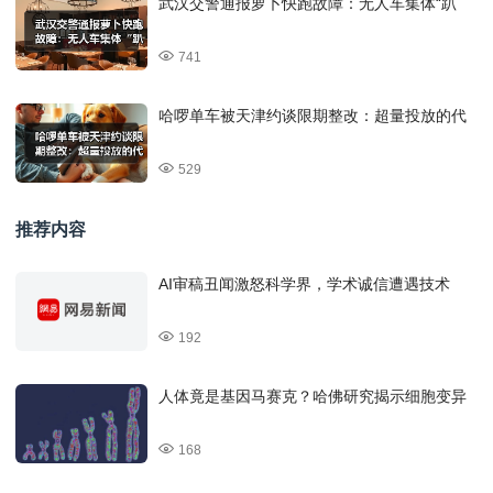
武汉交警通报萝卜快跑故障：无人车集体“趴
741
哈啰单车被天津约谈限期整改：超量投放的代
529
推荐内容
AI审稿丑闻激怒科学界，学术诚信遭遇技术
192
人体竟是基因马赛克？哈佛研究揭示细胞变异
168