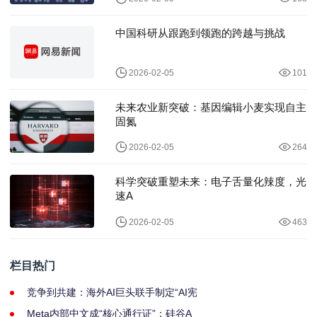
中国科研从跟跑到领跑的跨越与挑战
2026-02-05
101
未来农业新突破：基因编辑小麦实现自主
固氮
2026-02-05
264
科学突破重塑未来：电子舌量化辣度，光
速A
2026-02-05
463
栏目热门
竞争到共建：海外AI巨头联手制定“AI宪
Meta内部中文成“核心通行证”：硅谷A