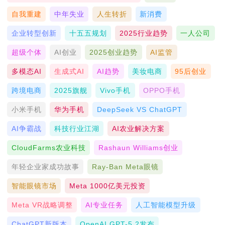
自我重建
中年失业
人生转折
新消费
企业转型创新
十五五规划
2025行业趋势
一人公司
超级个体
AI创业
2025创业趋势
AI监管
多模态AI
生成式AI
AI趋势
美妆电商
95后创业
跨境电商
2025旗舰
Vivo手机
OPPO手机
小米手机
华为手机
DeepSeek VS ChatGPT
AI争霸战
科技行业江湖
AI农业解决方案
CloudFarms农业科技
Rashaun Williams创业
年轻企业家成功故事
Ray-Ban Meta眼镜
智能眼镜市场
Meta 1000亿美元投资
Meta VR战略调整
AI专业任务
人工智能模型升级
ChatGPT新版本
OpenAI GPT-5.2发布