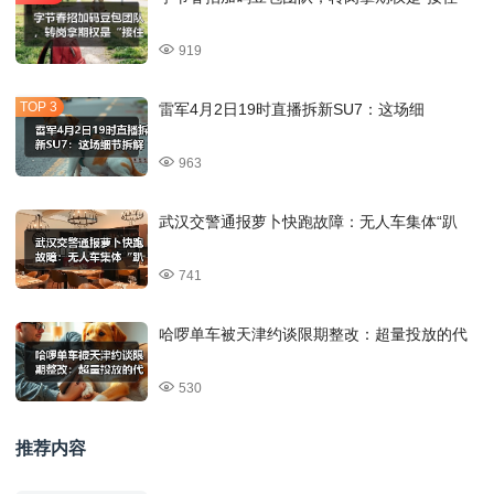
919
雷军4月2日19时直播拆新SU7：这场细
963
武汉交警通报萝卜快跑故障：无人车集体“趴
741
哈啰单车被天津约谈限期整改：超量投放的代
530
推荐内容