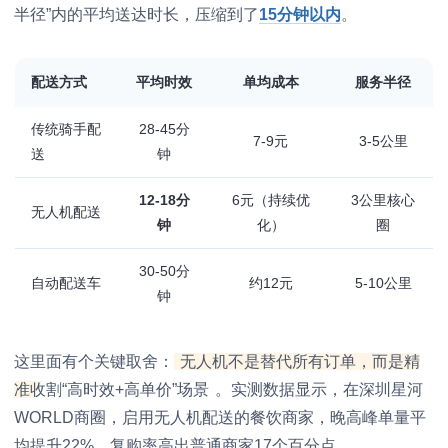
半径”内的平均送达时长，压缩到了
15分钟以内
。
配送方式
平均时效
单均成本
服务半径
传统骑手配
28-45分
7-9元
3-5公里
送
钟
12-18分
6元（持续优
3公里核心
无人机配送
钟
化）
圈
30-50分
自动配送车
约12元
5-10公里
钟
这里面有个关键取舍：
无人机不是替代所有订单，而是精
准收割“高时效+高单价”场景
。实测数据显示，在深圳星河
WORLD商圈，启用无人机配送的餐饮商家，晚高峰单量平
均提升22%，复购率高出普通商家17个百分点。