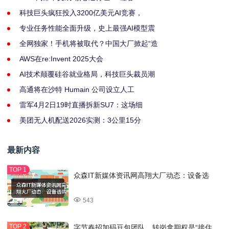
科技巨头疯狂投入3200亿美元AI竞赛，
专业任务性能全面升级，史上最强AI模型震
全网独家！手机将被取代？中国大厂掀起“造
AWS在re:Invent 2025大会
AI技术颠覆硅谷就业格局，科技巨头裁员潮
高通将在沙特 Humain 公司设立人工
雷军4月2日19时直播拆新SU7：这场细
美团无人机配送2026实测：3公里15分
最新内容
众森IT新媒体资讯网高翔大厂动态：设备选
543
字节春招加码豆包团队，转岗拿期权是“接住