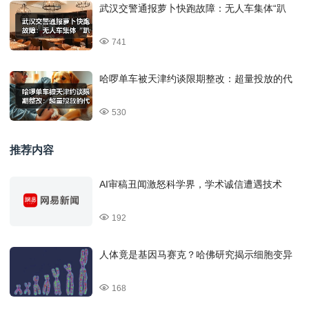
武汉交警通报萝卜快跑故障：无人车集体“趴
741
哈啰单车被天津约谈限期整改：超量投放的代
530
推荐内容
AI审稿丑闻激怒科学界，学术诚信遭遇技术
192
人体竟是基因马赛克？哈佛研究揭示细胞变异
168