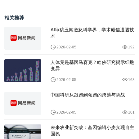
申裕斌｜八强赛失利分
楼最终去向分析｜处理
析
策略全解析
相关推荐
AI审稿丑闻激怒科学界，学术诚信遭遇技
术
2026-02-05
192
人体竟是基因马赛克？哈佛研究揭示细胞
变异
2026-02-05
168
中国科研从跟跑到领跑的跨越与挑战
2026-02-05
101
未来农业新突破：基因编辑小麦实现自主
固氮