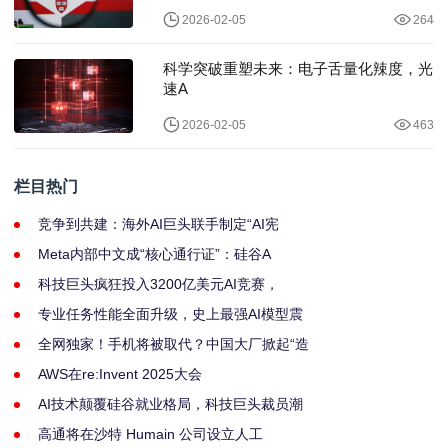
2026-02-05
264
科学突破重塑未来：电子舌量化辣度，光
速A
2026-02-05
463
栏目热门
竞争到共建：海外AI巨头联手制定“AI宪
Meta内部中文成“核心通行证”：硅谷A
科技巨头疯狂投入3200亿美元AI竞赛，
专业任务性能全面升级，史上最强AI模型震
全网独家！手机将被取代？中国大厂掀起“造
AWS在re:Invent 2025大会
AI技术颠覆硅谷就业格局，科技巨头裁员潮
高通将在沙特 Humain 公司设立人工