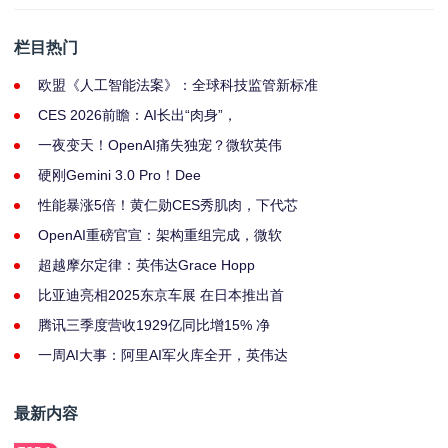
栏目热门
欧盟《人工智能法案》：全球科技监管新标准
CES 2026前瞻：AI长出“肉身”，
一夜变天！OpenAI痛失独宠？微软英伟
硬刚Gemini 3.0 Pro！Dee
性能暴涨5倍！黄仁勋CES秀肌肉，下代芯
OpenAI重磅官宣：架构重组完成，微软
超越摩尔定律：英伟达Grace Hopp
比亚迪亮相2025东京车展 在日本推出首
腾讯三季度营收1929亿同比增15% 净
一周AI大事：阿里AI军火库全开，英伟达
最新内容