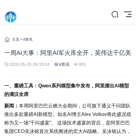
主页
>
it资讯
一周AI大事：阿里AI军火库全开，英伟达千亿美
2026-05-29 09:33:53
it资讯
993
一、重磅工具：Qwen系列模型集中发布，阿里摆出AI模型
的满汉全席
新闻：
本周阿里巴巴云栖大会期间，公司旗下通义千问团队
推出多款重磅AI新模型。知名AI博主Alex Volkov将此盛况戏
称为又一场“千问盛宴”。 这场技术盛宴的背后，是阿里巴巴
集团CEO吴泳铭首次系统阐述的宏大AI战略。吴泳铭认为，