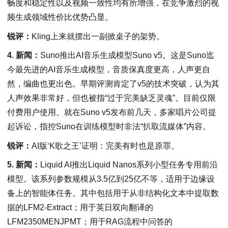
畅度和稳定性以及视频一致性均有所增强，在竞争激烈的视
频生成领域性价比优势凸显。
锐评：
Kling上来就摆出一副掀桌子的架势。
4. 新闻：
Suno推出AI音乐生成模型Suno v5。这是Suno迄
今最先进的AI音乐生成模型，音质保真度更高，人声更自
然，编曲也更出色。早期评测肯定了v5的技术突破，认为其
人声效果非常好，但也被指“过于完美缺乏灵魂”。目前仅限
付费用户使用。就在Suno v5发布前几天，多家唱片公司提
起诉讼，指控Suno在训练模型时非法“扒取流媒体”内容。
锐评：
AI版‘K歌之王’证明：完美有时也是原罪。
5. 新闻：
Liquid AI推出Liquid Nanos系列小型任务专用前沿
模型。该系列参数规模从3.5亿到25亿不等，适用于边缘设
备上的智能体任务。其中包括用于从非结构化文本中提取数
据的LFM2-Extract；用于英日双向翻译的
LFM2350MENJPMT；用于RAG流程中问答的