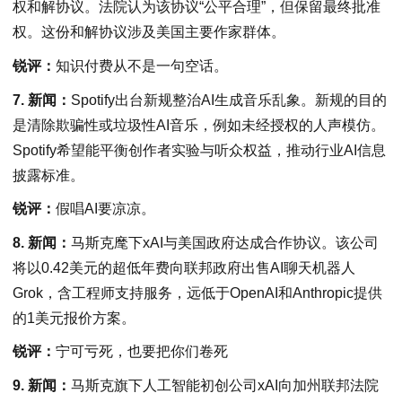
权和解协议。法院认为该协议“公平合理”，但保留最终批准
权。这份和解协议涉及美国主要作家群体。
锐评：
知识付费从不是一句空话。
7. 新闻：
Spotify出台新规整治AI生成音乐乱象。新规的目的
是清除欺骗性或垃圾性AI音乐，例如未经授权的人声模仿。
Spotify希望能平衡创作者实验与听众权益，推动行业AI信息
披露标准。
锐评：
假唱AI要凉凉。
8. 新闻：
马斯克麾下xAI与美国政府达成合作协议。该公司
将以0.42美元的超低年费向联邦政府出售AI聊天机器人
Grok，含工程师支持服务，远低于OpenAI和Anthropic提供
的1美元报价方案。
锐评：
宁可亏死，也要把你们卷死
9. 新闻：
马斯克旗下人工智能初创公司xAI向加州联邦法院