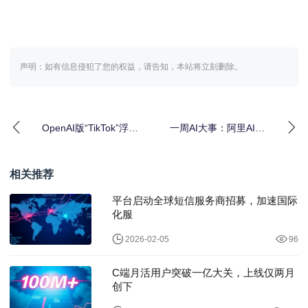
声明：如有信息侵犯了您的权益，请告知，本站将立刻删除。
OpenAI版“TikTok”浮出
一周AI大事：阿里AI军
水面：所有内容强制AI
火库全开，英伟达千亿
生
美
相关推荐
平台启动全球短信服务商招募，加速国际
化服
2026-02-05
96
C端月活用户突破一亿大关，上线仅两月
创下