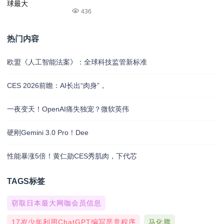
436
热门内容
欧盟《人工智能法案》：全球科技监管新标准
CES 2026前瞻：AI长出“肉身”，
一夜变天！OpenAI痛失独宠？微软英伟
硬刚Gemini 3.0 Pro！Dee
性能暴涨5倍！黄仁勋CES秀肌肉，下代芯
TAGS标签
窃取日本最大网咖会员信息
17岁少年利用ChatGPT编写恶意程序
马化腾