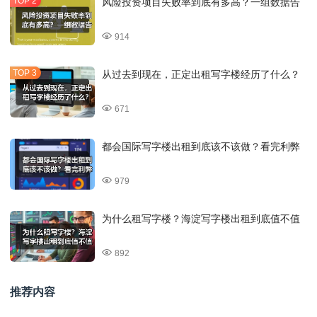
风险投资项目失败率到底有多高？一组数据告
914
从过去到现在，正定出租写字楼经历了什么？
671
都会国际写字楼出租到底该不该做？看完利弊
979
为什么租写字楼？海淀写字楼出租到底值不值
892
推荐内容