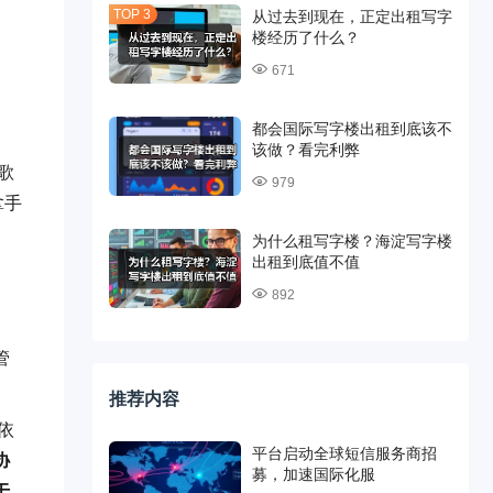
从过去到现在，正定出租写字
楼经历了什么？
671
都会国际写字楼出租到底该不
该做？看完利弊
歌
979
拿手
为什么租写字楼？海淀写字楼
出租到底值不值
892
管
推荐内容
依
平台启动全球短信服务商招
协
募，加速国际化服
于