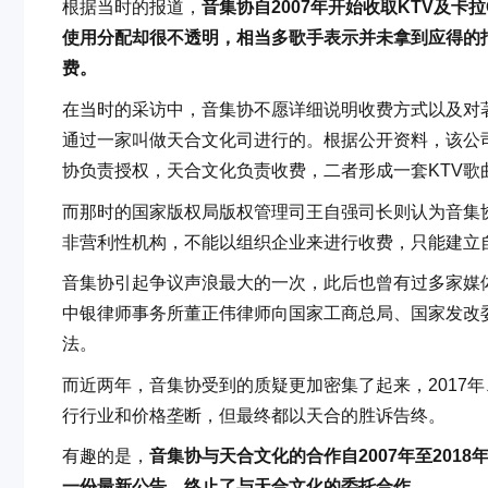
根据当时的报道，
音集协自2007年开始收取KTV及卡
使用分配却很不透明，相当多歌手表示并未拿到应得的
费。
在当时的采访中，音集协不愿详细说明收费方式以及对
通过一家叫做天合文化司进行的。根据公开资料，该公司
协负责授权，天合文化负责收费，二者形成一套KTV歌
而那时的国家版权局版权管理司王自强司长则认为音集
非营利性机构，不能以组织企业来进行收费，只能建立
音集协引起争议声浪最大的一次，此后也曾有过多家媒体
中银律师事务所董正伟律师向国家工商总局、国家发改
法。
而近两年，音集协受到的质疑更加密集了起来，2017年
行行业和价格垄断，但最终都以天合的胜诉告终。
有趣的是，
音集协与天合文化的合作自2007年至201
一份最新公告，终止了与天合文化的委托合作。