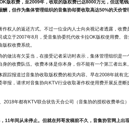
拉OK版权费，至2009年，收取的版权费已达8000万元，但这笔
报酬，但作为集体管理组织的音集协却要收取高达50%的天价管
著作权人的返还方式。不过一位业内人士向央视记者透露，收费
成立于2007年8月，受音集协委托代收卡拉OK版权使用费。音
曲版权收费系统。
协的做法有欠妥当，在接受记者采访时表示，集体管理组织是一
自身的收费队伍。收费本体是你本身，你不能有一个第三者出来
跟踪报道过音集协收取版权费的相关内容。早在2008年就有北
委举报，请求对音集协向KTV行业收取著作权使用费开展反垄断
、2018年都有KTV联合状告天合公司（音集协的授权收费单位
8年，11年间从未停止。但就在邦哥发稿前不久，音集协官网上出