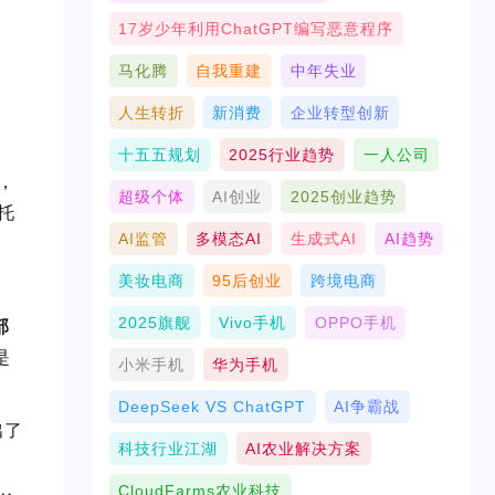
17岁少年利用ChatGPT编写恶意程序
马化腾
自我重建
中年失业
人生转折
新消费
企业转型创新
十五五规划
2025行业趋势
一人公司
，
超级个体
AI创业
2025创业趋势
托
AI监管
多模态AI
生成式AI
AI趋势
美妆电商
95后创业
跨境电商
2025旗舰
Vivo手机
OPPO手机
部
是
小米手机
华为手机
DeepSeek VS ChatGPT
AI争霸战
出了
科技行业江湖
AI农业解决方案
CloudFarms农业科技