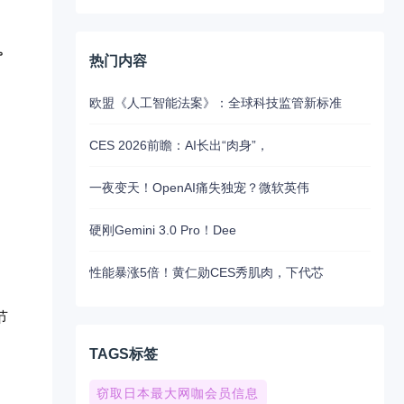
。
热门内容
欧盟《人工智能法案》：全球科技监管新标准
CES 2026前瞻：AI长出“肉身”，
一夜变天！OpenAI痛失独宠？微软英伟
硬刚Gemini 3.0 Pro！Dee
性能暴涨5倍！黄仁勋CES秀肌肉，下代芯
节
TAGS标签
。
窃取日本最大网咖会员信息