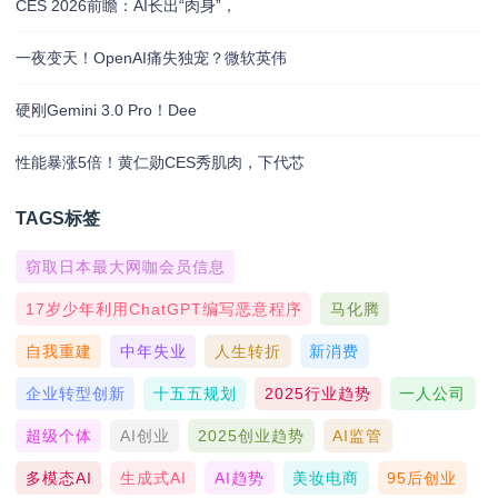
CES 2026前瞻：AI长出“肉身”，
一夜变天！OpenAI痛失独宠？微软英伟
硬刚Gemini 3.0 Pro！Dee
性能暴涨5倍！黄仁勋CES秀肌肉，下代芯
TAGS标签
窃取日本最大网咖会员信息
17岁少年利用ChatGPT编写恶意程序
马化腾
自我重建
中年失业
人生转折
新消费
企业转型创新
十五五规划
2025行业趋势
一人公司
超级个体
AI创业
2025创业趋势
AI监管
多模态AI
生成式AI
AI趋势
美妆电商
95后创业