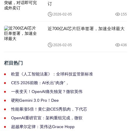
订
2026-02-05
155
近700亿AI芯片巨单签署，加速全球最大
2026-02-05
436
栏目热门
欧盟《人工智能法案》：全球科技监管新标准
CES 2026前瞻：AI长出“肉身”，
一夜变天！OpenAI痛失独宠？微软英伟
硬刚Gemini 3.0 Pro！Dee
性能暴涨5倍！黄仁勋CES秀肌肉，下代芯
OpenAI重磅官宣：架构重组完成，微软
超越摩尔定律：英伟达Grace Hopp