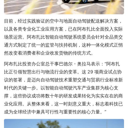
目前，经过实践验证的空中与地面自动驾驶配送解决方案，
以及各类专业化工业应用方案，已在阿布扎比全面投入实际
场景运营。阿布扎比智能自动驾驶系统委员会针对全品类交
通方式制定了统一的监管与扶持机制，这种一体化模式正悄
然改变着消费者和企业收发货物的传统方式。
阿布扎比投资办公室总干事巴德尔・奥拉马表示：“阿布扎
比正引领智慧出行与物流行业的变革。这 29 项商业试点协
议的签署，是迈向自动驾驶技术重塑交通与贸易行业标准新
时代的关键一步。以智能自动驾驶汽车产业集群为核心支
撑，这些协议成功将数十年的研发成果转化为实实在在的商
业化应用。从整体来看，这一时刻意义重大，标志着科技已
成为全球经济中兼具可行性与重要性的核心力量。”