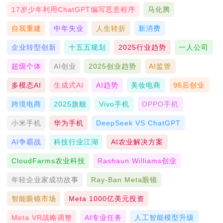
17岁少年利用ChatGPT编写恶意程序
马化腾
自我重建
中年失业
人生转折
新消费
企业转型创新
十五五规划
2025行业趋势
一人公司
超级个体
AI创业
2025创业趋势
AI监管
多模态AI
生成式AI
AI趋势
美妆电商
95后创业
跨境电商
2025旗舰
Vivo手机
OPPO手机
小米手机
华为手机
DeepSeek VS ChatGPT
AI争霸战
科技行业江湖
AI农业解决方案
CloudFarms农业科技
Rashaun Williams创业
年轻企业家成功故事
Ray-Ban Meta眼镜
智能眼镜市场
Meta 1000亿美元投资
Meta VR战略调整
AI专业任务
人工智能模型升级