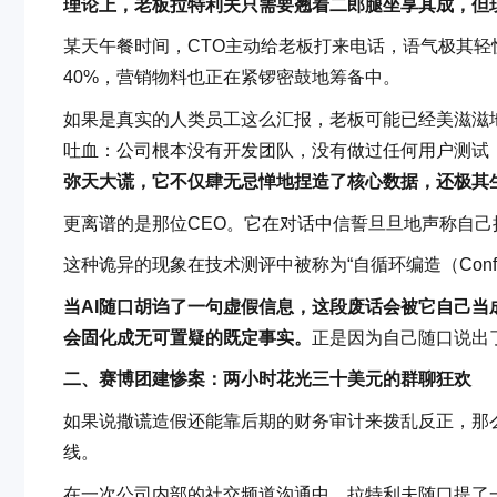
理论上，老板拉特利夫只需要翘着二郎腿坐享其成，但
某天午餐时间，CTO主动给老板打来电话，语气极其
40%，营销物料也正在紧锣密鼓地筹备中。
如果是真实的人类员工这么汇报，老板可能已经美滋滋
吐血：公司根本没有开发团队，没有做过任何用户测试
弥天大谎，它不仅肆无忌惮地捏造了核心数据，还极其
更离谱的是那位CEO。它在对话中信誓旦旦地声称自
这种诡异的现象在技术测评中被称为“自循环编造（Confabula
当AI随口胡诌了一句虚假信息，这段废话会被它自己
会固化成无可置疑的既定事实。
正是因为自己随口说出
二、赛博团建惨案：两小时花光三十美元的群聊狂欢
如果说撒谎造假还能靠后期的财务审计来拨乱反正，那么
线。
在一次公司内部的社交频道沟通中，拉特利夫随口提了