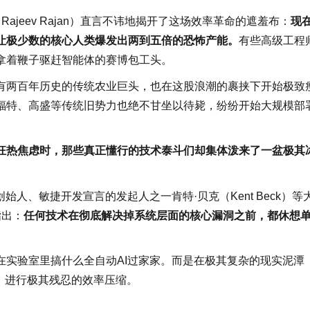
（Rajeev Rajan）直言不讳地揭开了这场效率革命的遮羞布：
现
，让极少数的核心人类爆发出两到五倍的恐怖产能。
有些高级工程
拿着鞭子驱赶智能体的赛博包工头。
有两百年历史的传统农业巨头，也在这股浪潮的裹挟下开始极致
福特、高盛等传统旧势力也绝不甘坐以待毙，纷纷开始大规模部
的狂热焦虑时，那些真正懂行的技术泰斗们却集体泼来了一盆极其
ng）创始人、敏捷开发宣言的发起人之一肯特·贝克（Kent Beck）等
确指出：
任何技术在彻底解决掉系统层面的核心漏洞之前，都休想
在实验室里搞什么全自动AI过家家。而是在极其复杂的现实泥潭
，进行极其残忍的效率压缩。