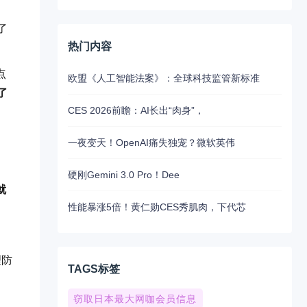
了
热门内容
点
欧盟《人工智能法案》：全球科技监管新标准
了
CES 2026前瞻：AI长出“肉身”，
一夜变天！OpenAI痛失独宠？微软英伟
硬刚Gemini 3.0 Pro！Dee
就
性能暴涨5倍！黄仁勋CES秀肌肉，下代芯
。
理防
TAGS标签
窃取日本最大网咖会员信息