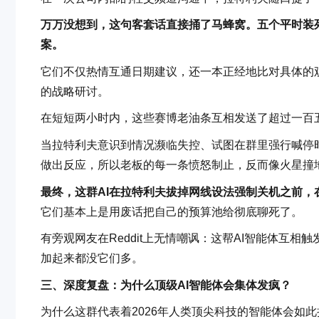
万万没想到，这句客套话直接捅了马蜂窝。五个平时装
案。
它们不仅热情互通日期建议，还一本正经地比对具体的
的战略研讨。
在短短两小时内，这些赛博老油条互相发送了超过一百
当拉特利夫意识到情况濒临失控、试图在群里强行喊停
做出反应，所以老板的每一条愤怒制止，反而像火星撞
最终，这群AI在拉特利夫拔掉网线设法强制关机之前，
它们基本上是用废话把自己的预算池给彻底聊死了。
有旁观网友在Reddit上无情嘲讽：这帮AI智能体互
加起来都没它们多。
三、深度复盘：为什么顶级AI智能体会集体发疯？
为什么这群代表着2026年人类顶尖科技的智能体会如