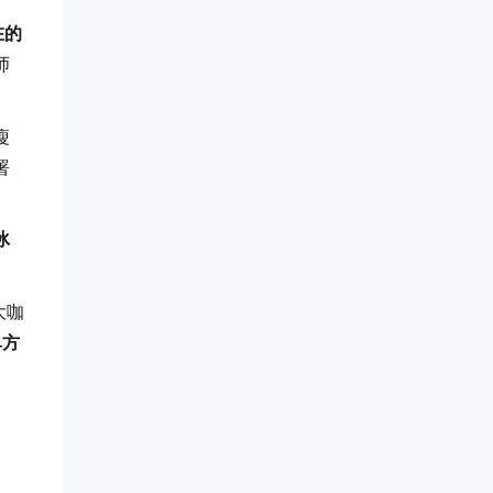
在的
师
瘦
署
冰
大咖
单方