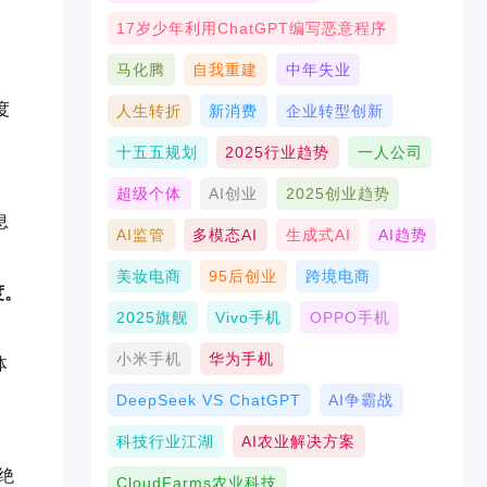
17岁少年利用ChatGPT编写恶意程序
马化腾
自我重建
中年失业
度
人生转折
新消费
企业转型创新
十五五规划
2025行业趋势
一人公司
超级个体
AI创业
2025创业趋势
息
AI监管
多模态AI
生成式AI
AI趋势
美妆电商
95后创业
跨境电商
度。
2025旗舰
Vivo手机
OPPO手机
小米手机
华为手机
体
DeepSeek VS ChatGPT
AI争霸战
科技行业江湖
AI农业解决方案
绝
CloudFarms农业科技