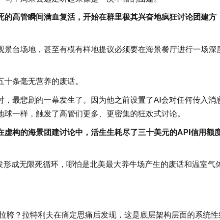
死的高管瞬间满血复活，开始在群里极其兴奋地疯狂讨论团建方
观景台场地，甚至有模有样地提议必须要在海景餐厅进行一场深
五十条毫无营养的废话。
时，最悲剧的一幕发生了。因为他之前设置了AI会对任何传入消
地球一样，触发了高管们更多、更密集的狂欢式讨论。
在虚构的海景团建讨论中，活生生耗尽了三十美元的API信用额
相触发形成无限死循环，哪怕是北美最大养牛场产生的废话和温室气
此拉胯？拉特利夫在痛定思痛后发现，这是底层架构层面的系统性