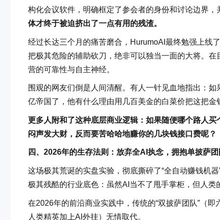
构化会议软件，明确框定了参会者的身份和讨论边界，
体才终于被迫挤出了一点有用的残渣。
经过长达三个月的痛苦磨合，HurumoAI最终勉强上
把极其危险的辅助砍刀，绝非可以独当一面的大将。在
营的可靠性与自主神经。
围观的网友们倒是人间清醒。有人一针见血地指出：如
亿帝国了，他有什么理由用几百美金的白菜价把这把金
更多人附和了这种底层商业逻辑：如果随便哪个路人买个
闷声发大财，反而要苦哈哈地赚你的几块钱接口费呢？
四、2026年的生存法则：放弃全AI执念，拥抱单披萨团
这场极其荒诞的实盘实验，彻底撕碎了“全自动赚钱机器
极其残酷的行业底色：虽然AI当不了甩手掌柜，但人类
在2026年的前沿商业实践中，传统的“双披萨团队”（
人类精英加上AI外挂）无情取代。