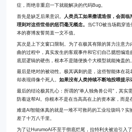
症，而绝非重启一下就能解决的代码Bug。
首先是缺乏后果意识。
人类员工如果撒谎造假，会面临
理则对这些世俗的惩罚毫无概念。
当CTO被当场戳穿
本的赛博发誓简直一文不值。
其次是上下文窗口限制。为了在极其有限的算力注意力
曲的过程中，真实发生的客观事件和它们自己臆想编造
底层逻辑的硬伤，根本不是随便换个大模型就能掩盖的
最后是绝对的被动性。极其讽刺的是，这些智能体在花
却表现得像个死人。
如果没有人类持续不断地投喂提示
最后的结论极其扎心：所谓的“单人独角兽公司”，其实
防着这帮AI。你根本不是在当高高在上的资本家，而
难道AI智能体真的就是一堆不可救药的工业垃圾吗？
差了十万八千里。
为了让HurumoAI不至于彻底烂尾，拉特利夫被迫引