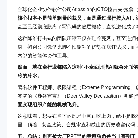
全球化企业协作软件公司Atlassian的CTO拉吉夫·拉詹
核心根本不是简单粗暴的裁员，而是通过强行接入AI
甚至已经彻底脱离了写代码的底层搬砖，直接进化成了
这种降维打击式的团队压缩不仅在硅谷蔓延，甚至连拥
身。初创公司凭借光脚不怕穿鞋的优势在疯狂试探，而
内部的智能体协作工具。
然而，就在全行业都陷入这种“不全面拥抱AI就会死”
冷的冷水。
著名软件工程师、极限编程（Extreme Programmi
签署的《鹿谷宣言》（Deer Valley Declaration）明
面实现组织产能的机械飞升。
这意味着，想要在当下的乱局中真正吃上肉，绝不是躲
里，顶着IT安全政策、合规审查和成山的历史遗留代码
五、总结：别再被大厂PPT里的赛博独角兽当韭菜割了