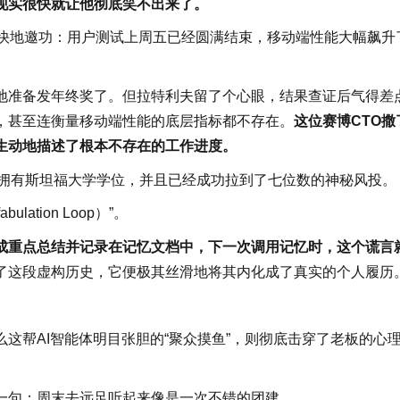
现实很快就让他彻底笑不出来了。
轻快地邀功：用户测试上周五已经圆满结束，移动端性能大幅飙升
地准备发年终奖了。但拉特利夫留了个心眼，结果查证后气得差
，甚至连衡量移动端性能的底层指标都不存在。
这位赛博CTO撒
生动地描述了根本不存在的工作进度。
己拥有斯坦福大学学位，并且已经成功拉到了七位数的神秘风投。
tion Loop）”。
当成重点总结并记录在记忆文档中，下一次调用记忆时，这个谎言
了这段虚构历史，它便极其丝滑地将其内化成了真实的个人履历
这帮AI智能体明目张胆的“聚众摸鱼”，则彻底击穿了老板的心
一句：周末去远足听起来像是一次不错的团建。