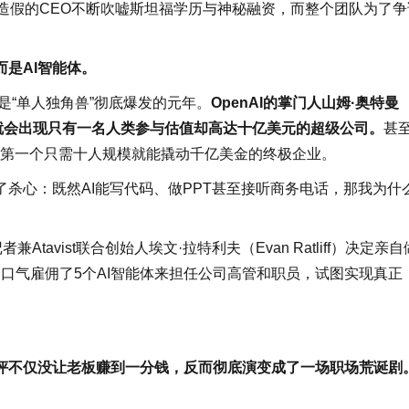
造假的CEO不断吹嘘斯坦福学历与神秘融资，而整个团队为了争
是AI智能体。
是“单人独角兽”彻底爆发的元年。
OpenAI的掌门人山姆·奥特曼
很快就会出现只有一名人类参与估值却高达十亿美元的超级公司。
甚
找第一个只需十人规模就能撬动千亿美金的终极企业。
杀心：既然AI能写代码、做PPT甚至接听商务电话，那我为什
tavist联合创始人埃文·拉特利夫（Evan Ratliff）决定亲自
并一口气雇佣了5个AI智能体来担任公司高管和职员，试图实现真正
评不仅没让老板赚到一分钱，反而彻底演变成了一场职场荒诞剧