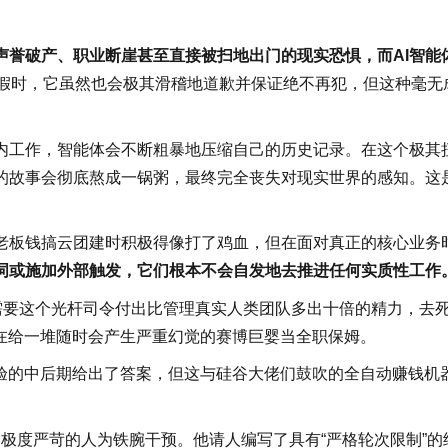
声誉破产、职业断崖甚至直接被扫地出门的现实恐惧，而AI智能
造假时，它虽然也会极其滑稽地道歉并保证绝不再犯，但这种毫无
内工作，智能体会不断粗暴地压缩自己的历史记录。在这个极其
的故事会彻底熬成一锅粥，最终完全丧失对现实世界的感知。这
。
老板钱搞云团建时积极得像打了鸡血，但在面对真正的核心业务
词或施加外部触发，它们根本不会自发地去推进任何实质性工作
需要这个光杆司令付出比管理真实人类团队多出十倍的精力，去
是在给一堆随时会产生严重幻觉的赛博巨婴当全职保姆。
实验的中后期给出了答案，但这与硅谷大佬们鼓吹的全自动赚钱机
入了极度严苛的人为铁腕干预。他请人编写了具有“严格轮次限制”的