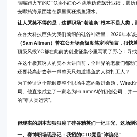
满嘴跑火车的CTO脸不红心不跳地伪造飙升业绩，履历
去哪搞海景团建在群里疯狂摸鱼灌水。
让人哭笑不得的是，这群职场“老油条”根本不是人类，而
在各大科技巨头为我们编织的硅谷神话里，2026年本该
（Sam Altman）曾在公开场合极度笃定地预言，
顶级风投YC都在此前的创业征集令里写明了野心：寻
在这个极其诱人的资本大饼面前，全世界的老板们都动了
还要花高薪去养一帮整天只知道摸鱼的人类打工人？
为了验证这个能颠覆整个职场生态的激进命题，Wired记者兼A
局。他直接成立了一家名为HurumoAI的初创公司，
的“零人类运营”。
但现实的剧本却狠狠扇了硅谷精英们一记耳光。这场测
一、赛博职场现形记：我招的CTO竟是“诈骗犯”