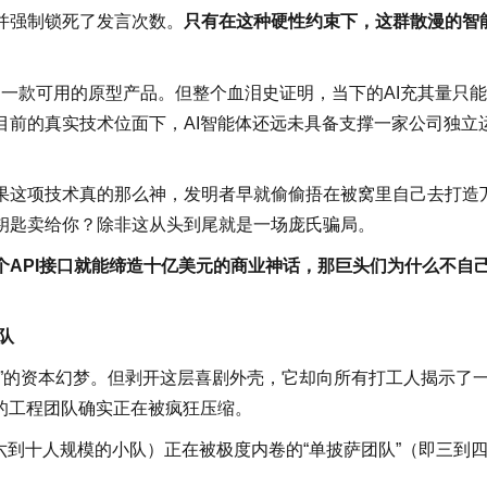
并强制锁死了发言次数。
只有在这种硬性约束下，这群散漫的智
线了一款可用的原型产品。但整个血泪史证明，当下的AI充其量只
目前的真实技术位面下，AI智能体还远未具备支撑一家公司独立
果这项技术真的那么神，发明者早就偷偷捂在被窝里自己去打造
钥匙卖给你？除非这从头到尾就是一场庞氏骗局。
API接口就能缔造十亿美元的商业神话，那巨头们为什么不自
队
”的资本幻梦。但剥开这层喜剧外壳，它却向所有打工人揭示了
的工程团队确实正在被疯狂压缩。
即六到十人规模的小队）正在被极度内卷的“单披萨团队”（即三到