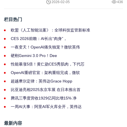
2026-02-05
436
栏目热门
欧盟《人工智能法案》：全球科技监管新标准
CES 2026前瞻：AI长出“肉身”，
一夜变天！OpenAI痛失独宠？微软英伟
硬刚Gemini 3.0 Pro！Dee
性能暴涨5倍！黄仁勋CES秀肌肉，下代芯
OpenAI重磅官宣：架构重组完成，微软
超越摩尔定律：英伟达Grace Hopp
比亚迪亮相2025东京车展 在日本推出首
腾讯三季度营收1929亿同比增15% 净
一周AI大事：阿里AI军火库全开，英伟达
最新内容