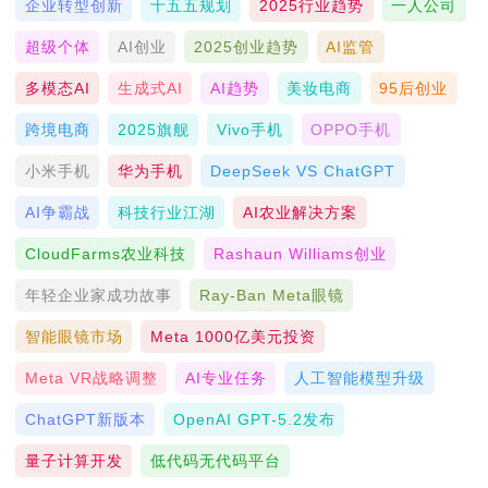
企业转型创新
十五五规划
2025行业趋势
一人公司
超级个体
AI创业
2025创业趋势
AI监管
多模态AI
生成式AI
AI趋势
美妆电商
95后创业
跨境电商
2025旗舰
Vivo手机
OPPO手机
小米手机
华为手机
DeepSeek VS ChatGPT
AI争霸战
科技行业江湖
AI农业解决方案
CloudFarms农业科技
Rashaun Williams创业
年轻企业家成功故事
Ray-Ban Meta眼镜
智能眼镜市场
Meta 1000亿美元投资
Meta VR战略调整
AI专业任务
人工智能模型升级
ChatGPT新版本
OpenAI GPT-5.2发布
量子计算开发
低代码无代码平台