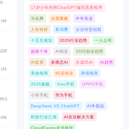
作，
17岁少年利用ChatGPT编写恶意程序
马化腾
自我重建
中年失业
195
人生转折
新消费
企业转型创新
十五五规划
2025行业趋势
一人公司
话即
超级个体
AI创业
2025创业趋势
AI监管
多模态AI
生成式AI
AI趋势
155
美妆电商
95后创业
跨境电商
2025旗舰
Vivo手机
OPPO手机
小米手机
华为手机
押注
DeepSeek VS ChatGPT
AI争霸战
科技行业江湖
AI农业解决方案
436
CloudFarms农业科技