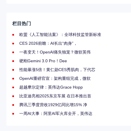
栏目热门
欧盟《人工智能法案》：全球科技监管新标准
CES 2026前瞻：AI长出“肉身”，
一夜变天！OpenAI痛失独宠？微软英伟
硬刚Gemini 3.0 Pro！Dee
性能暴涨5倍！黄仁勋CES秀肌肉，下代芯
OpenAI重磅官宣：架构重组完成，微软
超越摩尔定律：英伟达Grace Hopp
比亚迪亮相2025东京车展 在日本推出首
腾讯三季度营收1929亿同比增15% 净
一周AI大事：阿里AI军火库全开，英伟达