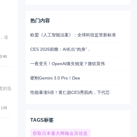
热门内容
欧盟《人工智能法案》：全球科技监管新标准
，这
CES 2026前瞻：AI长出“肉身”，
96
一夜变天！OpenAI痛失独宠？微软英伟
硬刚Gemini 3.0 Pro！Dee
度的迅
性能暴涨5倍！黄仁勋CES秀肌肉，下代芯
139
TAGS标签
窃取日本最大网咖会员信息