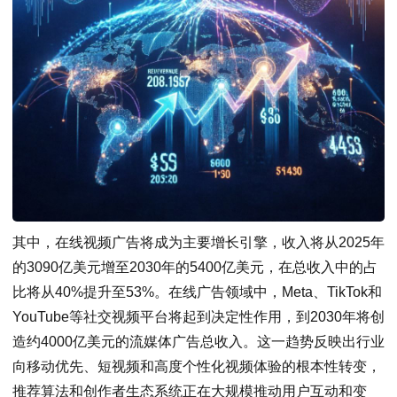
其中，在线视频广告将成为主要增长引擎，收入将从2025年
的3090亿美元增至2030年的5400亿美元，在总收入中的占
比将从40%提升至53%。在线广告领域中，Meta、TikTok和
YouTube等社交视频平台将起到决定性作用，到2030年将创
造约4000亿美元的流媒体广告总收入。这一趋势反映出行业
向移动优先、短视频和高度个性化视频体验的根本性转变，
推荐算法和创作者生态系统正在大规模推动用户互动和变