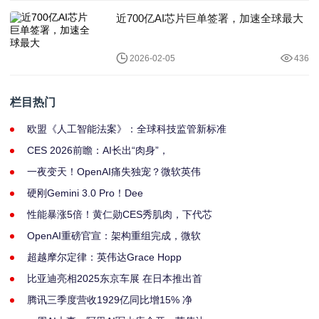
近700亿AI芯片巨单签署，加速全球最大
2026-02-05
436
栏目热门
欧盟《人工智能法案》：全球科技监管新标准
CES 2026前瞻：AI长出“肉身”，
一夜变天！OpenAI痛失独宠？微软英伟
硬刚Gemini 3.0 Pro！Dee
性能暴涨5倍！黄仁勋CES秀肌肉，下代芯
OpenAI重磅官宣：架构重组完成，微软
超越摩尔定律：英伟达Grace Hopp
比亚迪亮相2025东京车展 在日本推出首
腾讯三季度营收1929亿同比增15% 净