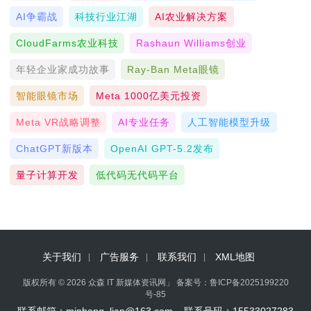
AI争霸战
科技行业江湖
AI农业解决方案
CloudFarms农业科技
Rashaun Williams创业
年轻企业家成功故事
Ray-Ban Meta眼镜
智能眼镜市场
Meta 1000亿美元投资
Meta VR战略调整
AI专业任务
人工智能模型升级
ChatGPT新版本
OpenAI GPT-5.2发布
量子计算开发
低代码无代码平台
关于我们
广告服务
联系我们
XML地图
版权所有 © 2026 众森 IT 新媒体资讯网」 备案号：
鲁ICP备2025199220
号-85
联系邮箱：minhang_lian@163.com 联系号码：15533027283