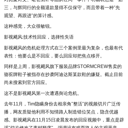
三，与辉同行的全额退款显得不仅保守，而且带着一种"先
观望、再跟进"的算计感。
这种感觉，大众很敏锐。
影视飓风:技术性回应，选择性失语
影视飓风的危机处理方式在三个案例里最为复杂，也最有代
表性：他要么是不回应，要么回应却把焦点移开。
同样是上周，影视飓风旗下服装品牌STORMCREW售卖的
骆驼牌鞋子被指存在抄袭阿迪达斯某款鞋的嫌疑。截止目前
尚未搜索到官方回应。
这不是影视飓风第一次遭遇舆论危机。
去年11月，Tim隐瞒身份去相亲角"整活"的视频切片广泛传
播，网友质疑他利用不知情路人制造错位笑点，隐含优越
感。影视飓风在11月15日凌晨发布的回应视频中，重点是辟
谣"切片修改了素材顺序"，强调没有戏耍路人的主观恶意。