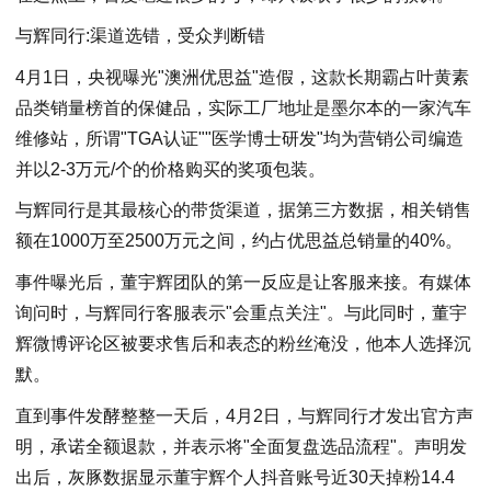
与辉同行:渠道选错，受众判断错
4月1日，央视曝光"澳洲优思益"造假，这款长期霸占叶黄素
品类销量榜首的保健品，实际工厂地址是墨尔本的一家汽车
维修站，所谓"TGA认证""医学博士研发"均为营销公司编造
并以2-3万元/个的价格购买的奖项包装。
与辉同行是其最核心的带货渠道，据第三方数据，相关销售
额在1000万至2500万元之间，约占优思益总销量的40%。
事件曝光后，董宇辉团队的第一反应是让客服来接。有媒体
询问时，与辉同行客服表示"会重点关注"。与此同时，董宇
辉微博评论区被要求售后和表态的粉丝淹没，他本人选择沉
默。
直到事件发酵整整一天后，4月2日，与辉同行才发出官方声
明，承诺全额退款，并表示将"全面复盘选品流程"。声明发
出后，灰豚数据显示董宇辉个人抖音账号近30天掉粉14.4