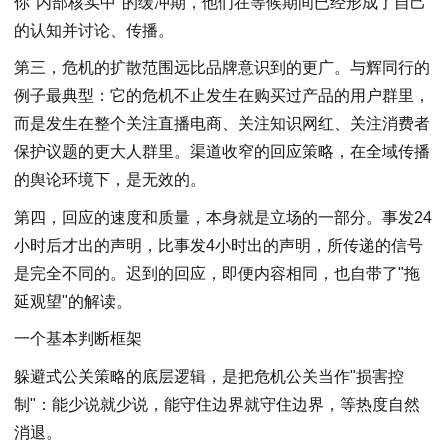
你"内部核实中"的缓冲期，他们在等候期间已经形成了自己
的认知并讨论、传播。
第三，危机的扩散范围远比品牌意识到的更广。与辉同行的
例子最典型：它的危机不止发生在购买过产品的用户群里，
而是发生在整个关注直播电商、关注知识网红、关注消费者
保护议题的更大人群里。渠道收窄的回应策略，在全域传播
的舆论环境下，是无效的。
第四，回应的速度和质量，本身就是立场的一部分。事发24
小时后才出的声明，比事发4小时出的声明，所传递的信号
是完全不同的。迟到的回应，即便内容相同，也自带了"拖
延观望"的解读。
一个基本判断框架
躲避式公关策略的底层逻辑，是把危机公关当作"损害控
制"：能少说就少说，能守住边界就守住边界，等热度自然
消退。