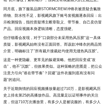
同月底，旗下服装品牌STORMCREW冲锋衣被质疑含氟致
癌物、防水性不足，影视飓风旗下账号发视频逐条回应：出
示检测报告，指控质疑博主断章取义、带节奏、自己卖仿冒
产品。回应视频本身逻辑清晰，态度强硬。
但仔细看会发现，对于"口袋部分未采用热风压胶"这一具体
质疑，影视飓风始终没有正面回答。而该款冲锋衣的商品简
介里，明确标注了"所有裁片接裁处均使用无缝热风压胶"。
这是一种更隐蔽、更常见的躲避策略。他把回应变成"攻
击"，他不"沉默"，但效果类似。这种策略的意图是，把公众
注意力引向"谁在带节奏"？回避"这件衣服到底有没有问
题"的追问。
关于近期舆情的回应视频播放量超过710万，是影视飓风历
史上排名第25的高播放作品。高流量足以证明事件的关注
度，但这710万次播放里，有多少人是被说服的，有多少人