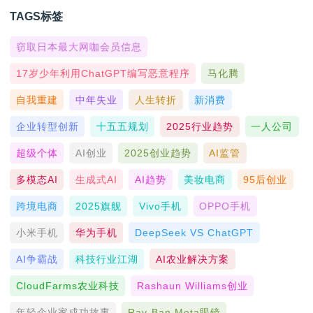
TAGS标签
窃取日本最大网咖会员信息
17岁少年利用ChatGPT编写恶意程序
马化腾
自我重建
中年失业
人生转折
新消费
企业转型创新
十五五规划
2025行业趋势
一人公司
超级个体
AI创业
2025创业趋势
AI监管
多模态AI
生成式AI
AI趋势
美妆电商
95后创业
跨境电商
2025旗舰
Vivo手机
OPPO手机
小米手机
华为手机
DeepSeek VS ChatGPT
AI争霸战
科技行业江湖
AI农业解决方案
CloudFarms农业科技
Rashaun Williams创业
年轻企业家成功故事
Ray-Ban Meta眼镜