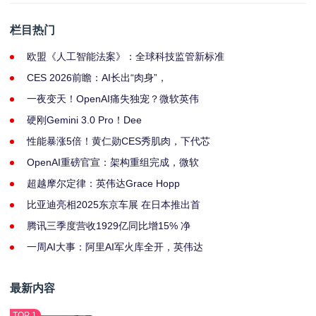
栏目热门
欧盟《人工智能法案》：全球科技监管新标准
CES 2026前瞻：AI长出“肉身”，
一夜变天！OpenAI痛失独宠？微软英伟
硬刚Gemini 3.0 Pro！Dee
性能暴涨5倍！黄仁勋CES秀肌肉，下代芯
OpenAI重磅官宣：架构重组完成，微软
超越摩尔定律：英伟达Grace Hopp
比亚迪亮相2025东京车展 在日本推出首
腾讯三季度营收1929亿同比增15% 净
一周AI大事：阿里AI军火库全开，英伟达
最新内容