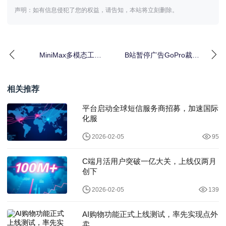
声明：如有信息侵犯了您的权益，请告知，本站将立刻删除。
MiniMax多模态工具
B站暂停广告GoPro裁员
MMX-CLI｜两行代码调
Meta发大模型AI动态全
用全功能
攻略
相关推荐
平台启动全球短信服务商招募，加速国际
化服
2026-02-05
95
C端月活用户突破一亿大关，上线仅两月
创下
2026-02-05
139
AI购物功能正式上线测试，率先实现点外
卖