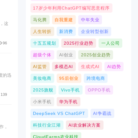
17岁少年利用ChatGPT编写恶意程序
马化腾
自我重建
中年失业
，这
人生转折
新消费
企业转型创新
十五五规划
2025行业趋势
一人公司
96
超级个体
AI创业
2025创业趋势
AI监管
多模态AI
生成式AI
AI趋势
度的迅
美妆电商
95后创业
跨境电商
2025旗舰
Vivo手机
OPPO手机
139
小米手机
华为手机
DeepSeek VS ChatGPT
AI争霸战
科技行业江湖
AI农业解决方案
作，
CloudFarms农业科技