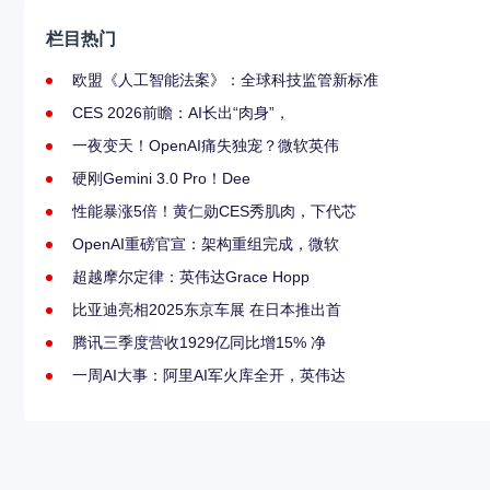
栏目热门
欧盟《人工智能法案》：全球科技监管新标准
CES 2026前瞻：AI长出“肉身”，
一夜变天！OpenAI痛失独宠？微软英伟
硬刚Gemini 3.0 Pro！Dee
性能暴涨5倍！黄仁勋CES秀肌肉，下代芯
OpenAI重磅官宣：架构重组完成，微软
超越摩尔定律：英伟达Grace Hopp
比亚迪亮相2025东京车展 在日本推出首
腾讯三季度营收1929亿同比增15% 净
一周AI大事：阿里AI军火库全开，英伟达