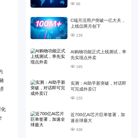
96
C端月活用户突破一亿大关，
上线仅两月创下
139
AI购物功能正式上线测试，率
先实现点外卖
195
的
融
实测：AI助手新突破，对话即
济
可完成外卖订
155
深化
近700亿AI芯片巨单签署，加
全
速全球最大
436
，