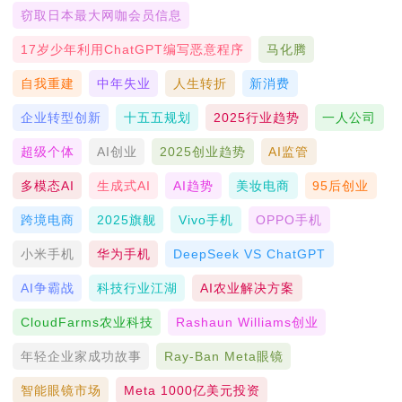
窃取日本最大网咖会员信息
17岁少年利用ChatGPT编写恶意程序
马化腾
自我重建
中年失业
人生转折
新消费
企业转型创新
十五五规划
2025行业趋势
一人公司
超级个体
AI创业
2025创业趋势
AI监管
多模态AI
生成式AI
AI趋势
美妆电商
95后创业
跨境电商
2025旗舰
Vivo手机
OPPO手机
小米手机
华为手机
DeepSeek VS ChatGPT
AI争霸战
科技行业江湖
AI农业解决方案
CloudFarms农业科技
Rashaun Williams创业
年轻企业家成功故事
Ray-Ban Meta眼镜
智能眼镜市场
Meta 1000亿美元投资